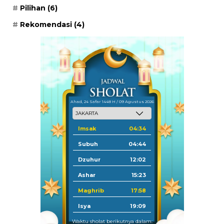
Pilihan
(6)
Rekomendasi
(4)
Ahad, 24 Safar 1448 H / 09 Agustus 2026
Imsak
04:34
Subuh
04:44
Dzuhur
12:02
Ashar
15:23
Maghrib
17:58
Isya
19:09
Waktu sholat berikutnya dalam: