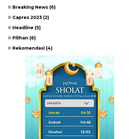
Breaking News
(6)
Capres 2023
(2)
Headline
(5)
Pilihan
(6)
Rekomendasi
(4)
Jum'at, 22 Safar 1448 H / 07 Agustus 2026
Imsak
04:35
Subuh
04:45
Dzuhur
12:02