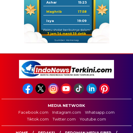
Ashar
15:23
Maghrib
17:58
Isya
19:09
Waktu sholat berikutnya dalam:
3 jam 54 menit 58 detik
Sumber: Kemenag
MEDIA NETWORK
Facebook.com
Instagram.com
Whatsapp.com
Tiktok.com
Twitter.com
Youtube.com
HOME
REDAKSI
PEDOMAN MEDIA SIBER