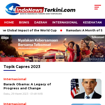
HOME
BISNIS
DAERAH
INTERNASIONAL
KESEHATAN
e Global Impact of the World Cup
Ramadan: A Month of Spirit
Topik
Capres 2023
Internasional
Barack Obama: A Legacy of
Progress and Change
Rabu, 29 Maret 2023 - 01:48 WIB
Internasional