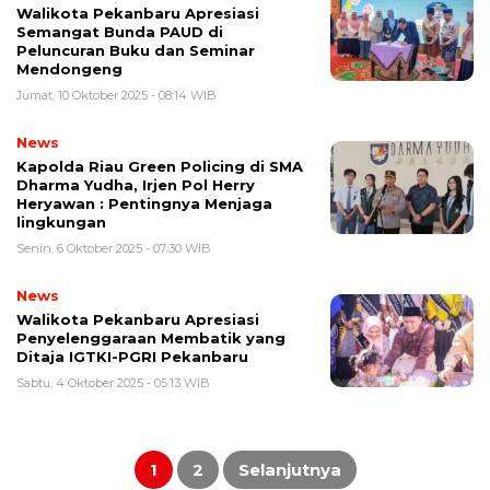
Walikota Pekanbaru Apresiasi
Semangat Bunda PAUD di
Peluncuran Buku dan Seminar
Mendongeng
Jumat, 10 Oktober 2025 - 08:14 WIB
News
Kapolda Riau Green Policing di SMA
Dharma Yudha, Irjen Pol Herry
Heryawan : Pentingnya Menjaga
lingkungan
Senin, 6 Oktober 2025 - 07:30 WIB
News
Walikota Pekanbaru Apresiasi
Penyelenggaraan Membatik yang
Ditaja IGTKI-PGRI Pekanbaru
Sabtu, 4 Oktober 2025 - 05:13 WIB
Paginasi
pos
1
2
Selanjutnya