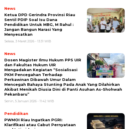
News
Ketua DPD Gerindra Provinsi Riau
Sentil PDIP Soal Isu Dana
Pendidikan Untuk MBG, M Rahul :
Jangan Bangun Narasi Yang
Menyesatkan
Selasa, 3 Maret 2026 - 13:31 WIB
News
Dosen Magister Ilmu Hukum PPS UIR
dan Fakultas Hukum UIR
Mengadakan Kegiatan “Sosialisasi
PKM Pencegahan Terhadap
Perkawinan Dibawah Umur Dalam
Mencegah Bahaya Stunting Pada Anak Yang Dilahirkan
Akibat Menikah Diusia Dini di Panti Asuhan As-Shohwah
Pekanbaru”
Senin, 5 Januari 2026 - 11:42 WIB
Pendidikan
PWMOI Riau Ingatkan PGRI:
Klarifikasi atau Cabut Pernyataan