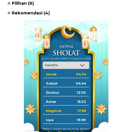
Pilihan
(6)
Rekomendasi
(4)
Senin, 25 Safar 1448 H / 10 Agustus 2026
Imsak
04:34
Subuh
04:44
Dzuhur
12:02
Ashar
15:22
Maghrib
17:58
Isya
19:09
Waktu sholat berikutnya dalam: