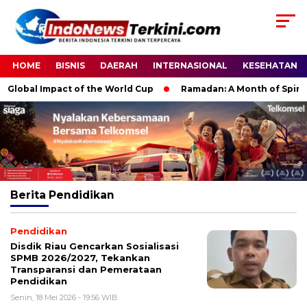
HOME
BISNIS
DAERAH
INTERNASIONAL
KESEHATAN
obal Impact of the World Cup
Ramadan: A Month of Spiritual 
Berita
Pendidikan
Pendidikan
Disdik Riau Gencarkan Sosialisasi
SPMB 2026/2027, Tekankan
Transparansi dan Pemerataan
Pendidikan
Senin, 18 Mei 2026 - 19:56 WIB