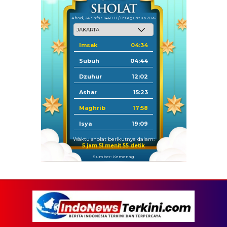
Ahad, 24 Safar 1448 H / 09 Agustus 2026
Imsak
04:34
Subuh
04:44
Dzuhur
12:02
Ashar
15:23
Maghrib
17:58
Isya
19:09
Waktu sholat berikutnya dalam:
5 jam 51 menit 54 detik
Sumber: Kemenag