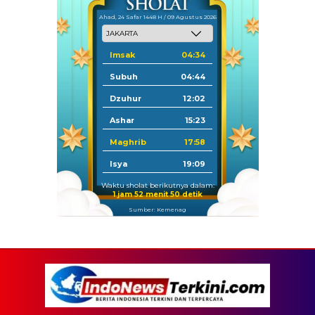
Ahad, 24 Safar 1448 H / 09 Agustus 2026
Imsak
04:34
Subuh
04:44
Dzuhur
12:02
Ashar
15:23
Maghrib
17:58
Isya
19:09
Waktu sholat berikutnya dalam:
1 jam 52 menit 49 detik
Sumber: Kemenag