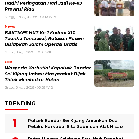
Hadiri Peringatan Hari Jadi Ke-69
Provinsi Riau
Minggu, 9 Agu 2026 - 05:10 WIB
News
BAKTIKES HUT Ke-1 Kodam XIX
Tuanku Tambusai, Ratusan Pasien
Disiapkan Jalani Operasi Gratis
Sabtu, 8 Agu 2026 - 10:09 WIB
Polri
Waspada Karhutla! Kapolsek Bandar
Sei Kijang Imbau Masyarakat Bijak
Tidak Membakar Hutan
Sabtu, 8 Agu 2026 - 06:56 WIB
TRENDING
Polsek Bandar Sei Kijang Amankan Dua
Pelaku Narkoba, Sita Sabu dan Alat Hisap
Putra Minang Kelahiran Riau Naik Pangkat