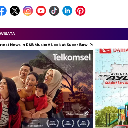
WISATA
in R&B Music: A Look at Super Bowl Performances, New Albums, Ris