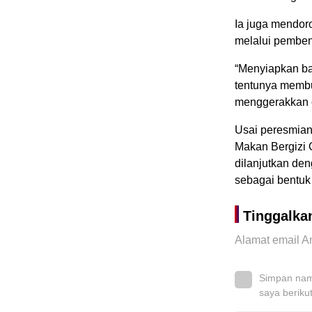
Ia juga mendor
melalui pembent
“Menyiapkan ba
tentunya membu
menggerakkan e
Usai peresmian
Makan Bergizi 
dilanjutkan de
sebagai bentuk
Tinggalka
Alamat email An
Simpan nama
saya beriku