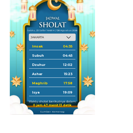
Sabtu, 23 Safar 1448 H / 08 Agustus 2026
Imsak
04:35
Subuh
04:45
Dzuhur
12:02
Ashar
15:23
Maghrib
17:58
Isya
19:09
Waktu sholat berikutnya dalam:
0 jam 47 menit 12 detik
Sumber: Kemenag