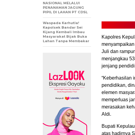
NASIONAL MELALUI
PENANAMAN JAGUNG
PIPIL DI LAHAN PT CDSL
Waspada Karhutla!
Kapolsek Bandar Sei
Kijang Kembali Imbau
Masyarakat Bijak Buka
Kapolres Kepul
Lahan Tanpa Membakar
menyampaikan 
Juli dan rampu
menjangkau 534
jenjang pendid
“Keberhasilan i
pendidikan, din
elemen masyara
memperluas jan
merasakan keha
Aldi.
Bupati Kepulau
atas hadirnya 