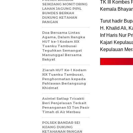
TK III Kombes 
SEIKIJANG MONITORING
LAHAN JAGUNG PIPIL
Kemala Bhayang
BUMDES BERKAH
DUKUNG KETAHAN
Turut hadir Bu
PANGAN
H. Khalid Ali, 
Doa Bersama Lintas
Inf Haris Nur P
Agama, Dalam Rangka
HUT ke-1 Kodam XIX
Kajari Kepulaua
Tuanku Tambusai
Kepulauan Mera
Teguhkan Semangat
Manunggal Bersama
Rakyat
Ziarah HUT Ke-1 Kodam
XIX Tuanku Tambusai,
Penghormatan kepada
Pahlawan Berlangsung
Khidmat
Asintel Satlap Tricakti
Beri Penjelasan Terkait
Penanganan 53 Ton Pasir
Timah di Air Merbau
POLSEK BANDAR SEI
KIJANG DUKUNG
KETAHANAN PANGAN