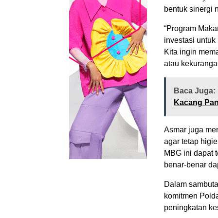
bentuk sinergi 
“Program Makan
investasi untuk
Kita ingin mema
atau kekurangan
Baca Juga:
Kacang Pan
Asmar juga men
agar tetap hig
MBG ini dapat 
benar-benar da
Dalam sambuta
komitmen Polda
peningkatan ke