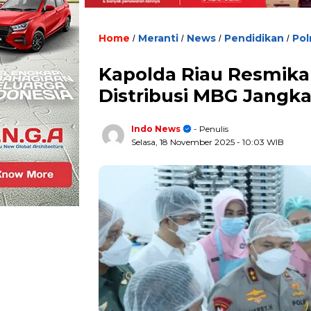
Home
Meranti
News
Pendidikan
Pol
/
/
/
/
Kapolda Riau Resmika
Distribusi MBG Jangka
Indo News
- Penulis
Selasa, 18 November 2025
- 10:03 WIB