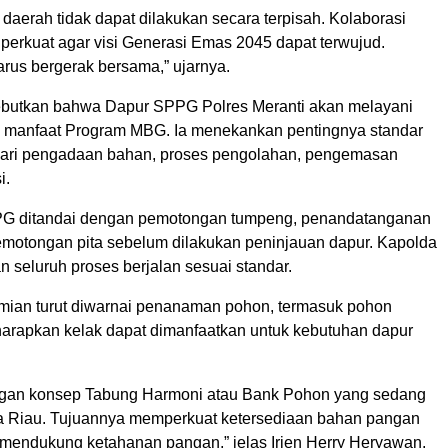
aerah tidak dapat dilakukan secara terpisah. Kolaborasi
a perkuat agar visi Generasi Emas 2045 dapat terwujud.
rus bergerak bersama,” ujarnya.
butkan bahwa Dapur SPPG Polres Meranti akan melayani
 manfaat Program MBG. Ia menekankan pentingnya standar
 dari pengadaan bahan, proses pengolahan, pengemasan
i.
G ditandai dengan pemotongan tumpeng, penandatanganan
pemotongan pita sebelum dilakukan peninjauan dapur. Kapolda
 seluruh proses berjalan sesuai standar.
mian turut diwarnai penanaman pohon, termasuk pohon
harapkan kelak dapat dimanfaatkan untuk kebutuhan dapur
engan konsep Tabung Harmoni atau Bank Pohon yang sedang
a Riau. Tujuannya memperkuat ketersediaan bahan pangan
s mendukung ketahanan pangan,” jelas Irjen Herry Heryawan.