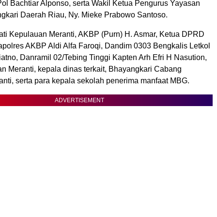
Pol Bachtiar Alponso, serta Wakil Ketua Pengurus Yayasan
kari Daerah Riau, Ny. Mieke Prabowo Santoso.
pati Kepulauan Meranti, AKBP (Purn) H. Asmar, Ketua DPRD
Kapolres AKBP Aldi Alfa Faroqi, Dandim 0303 Bengkalis Letkol
riatno, Danramil 02/Tebing Tinggi Kapten Arh Efri H Nasution,
n Meranti, kepala dinas terkait, Bhayangkari Cabang
nti, serta para kepala sekolah penerima manfaat MBG.
ADVERTISEMENT