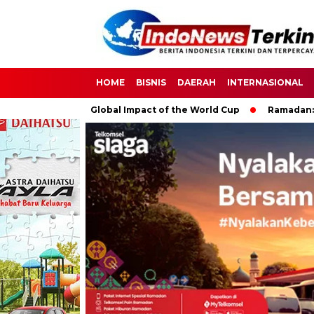
HOME
BISNIS
DAERAH
INTERNASIONAL
cer: The Global Impact of the World Cup
Ramadan: A Month of