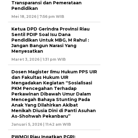
Transparansi dan Pemerataan
Pendidikan
Mei 18, 2026 | 7:56 pm WIB
Ketua DPD Gerindra Provinsi Riau
Sentil PDIP Soal Isu Dana
Pendidikan Untuk MBG, M Rahul :
Jangan Bangun Narasi Yang
Menyesatkan
Maret 3, 2026 | 1:31 pm WIB
Dosen Magister Ilmu Hukum PPS UIR
dan Fakultas Hukum UIR
Mengadakan Kegiatan “Sosialisasi
PKM Pencegahan Terhadap
Perkawinan Dibawah Umur Dalam
Mencegah Bahaya Stunting Pada
Anak Yang Dilahirkan Akibat
Menikah Diusia Dini di Panti Asuhan
As-Shohwah Pekanbaru”
Januari 5, 2026 | 11:42 am WIB
PWMOI Riau Ingatkan PGRI: