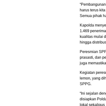
“Pembangunan d
harus terus kit
Semua pihak ha
Kapolda menye
1.469 penerima
kualitas mulai
hingga distribus
Peresmian SPP
prasasti, dan 
juga memastikan
Kegiatan peres
lemon, yang di
SPPG.
“Ini sejalan d
disiapkan Pold
lokal sekaligu