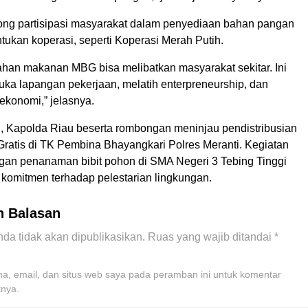
ong partisipasi masyarakat dalam penyediaan bahan pangan
ukan koperasi, seperti Koperasi Merah Putih.
han makanan MBG bisa melibatkan masyarakat sekitar. Ini
ka lapangan pekerjaan, melatih enterpreneurship, dan
konomi,” jelasnya.
, Kapolda Riau beserta rombongan meninjau pendistribusian
Gratis di TK Pembina Bhayangkari Polres Meranti. Kegiatan
ngan penanaman bibit pohon di SMA Negeri 3 Tebing Tinggi
 komitmen terhadap pelestarian lingkungan.
n Balasan
da tidak akan dipublikasikan.
Ruas yang wajib ditandai
*
, email, dan situs web saya pada peramban ini untuk komentar
tnya.