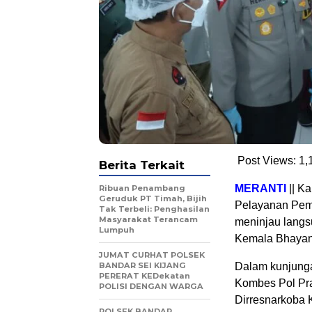
Post Views:
1,
Berita Terkait
MERANTI
|| K
Ribuan Penambang
Geruduk PT Timah, Bijih
Pelayanan Peme
Tak Terbeli: Penghasilan
Masyarakat Terancam
meninjau langs
Lumpuh
Kemala Bhayang
JUMAT CURHAT POLSEK
BANDAR SEI KIJANG
Dalam kunjunga
PERERAT KEDekatan
Kombes Pol Pr
POLISI DENGAN WARGA
Dirresnarkoba 
POLSEK BANDAR