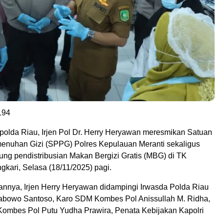
194
apolda Riau, Irjen Pol Dr. Herry Heryawan meresmikan Satuan
nuhan Gizi (SPPG) Polres Kepulauan Meranti sekaligus
ung pendistribusian Makan Bergizi Gratis (MBG) di TK
kari, Selasa (18/11/2025) pagi.
nnya, Irjen Herry Heryawan didampingi Irwasda Polda Riau
abowo Santoso, Karo SDM Kombes Pol Anissullah M. Ridha,
Kombes Pol Putu Yudha Prawira, Penata Kebijakan Kapolri