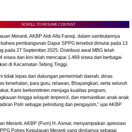
SCROLL TO RESUME CONTENT
auan Meranti, AKBP Aldi Alfa Faroqi, dalam sambutannya
bahwa pembangunan Dapur SPPG tersebut dimulai pada 13
ng pada 27 September 2025. Distribusi awal MBG telah
 siswa dan kini telah mencapai 1.469 siswa dari berbagai
ikan di Kecamatan Tebing Tinggi.
ni tidak lepas dari dukungan pemerintah daerah, dinas
as kesehatan, para guru, relawan, Bhayangkari, serta seluruh
kat. Kami berkomitmen menjaga kualitas program,
gkauan hingga wilayah terpencil, dan memastikan anak-anak
diran Polri sebagai pelindung dan pengayom,” ujar AKBP
an Meranti, AKBP (Purn) H. Asmar, menyampaikan apresiasi
SPPG Polres Kepulauan Meranti yang dinilainya sebagai