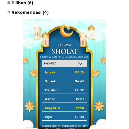
Pilihan
(6)
Rekomendasi
(4)
Sabtu, 23 Safar 1448 H / 08 Agustus 2026
Imsak
04:35
Subuh
04:45
Dzuhur
12:02
Ashar
15:23
Maghrib
17:58
Isya
19:09
Waktu sholat berikutnya dalam: