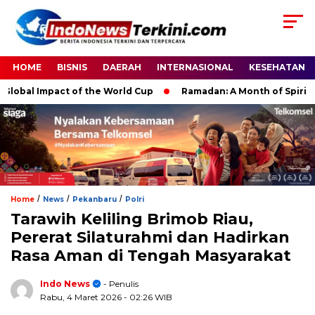
HOME
BISNIS
DAERAH
INTERNASIONAL
KESEHATAN
al Impact of the World Cup
Ramadan: A Month of Spiritual Re
/
/
/
Home
News
Pekanbaru
Polri
Tarawih Keliling Brimob Riau,
Pererat Silaturahmi dan Hadirkan
Rasa Aman di Tengah Masyarakat
Indo News
- Penulis
Rabu, 4 Maret 2026
- 02:26 WIB