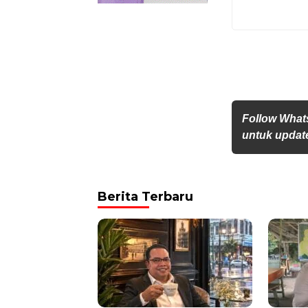
Follow What
untuk update
Berita Terbaru