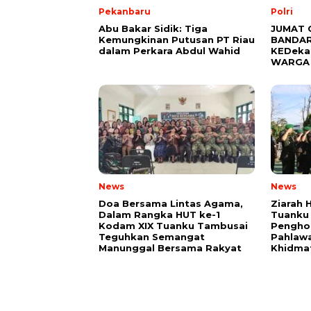
Pekanbaru
Polri
Abu Bakar Sidik: Tiga
JUMAT 
Kemungkinan Putusan PT Riau
BANDAR
dalam Perkara Abdul Wahid
KEDeka
WARGA
News
News
Doa Bersama Lintas Agama,
Ziarah 
Dalam Rangka HUT ke-1
Tuanku
Kodam XIX Tuanku Tambusai
Pengho
Teguhkan Semangat
Pahlaw
Manunggal Bersama Rakyat
Khidma