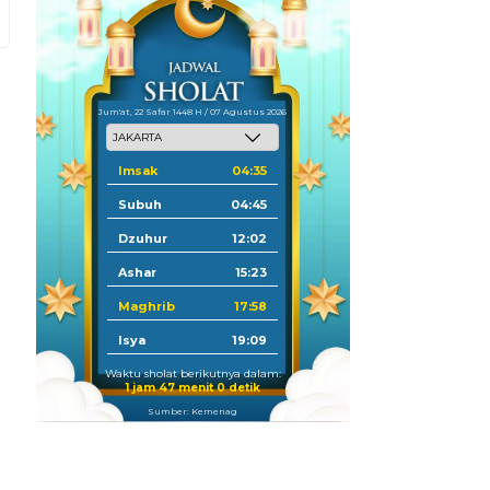
Jum'at, 22 Safar 1448 H / 07 Agustus 2026
Imsak
04:35
Subuh
04:45
Dzuhur
12:02
Ashar
15:23
Maghrib
17:58
Isya
19:09
Waktu sholat berikutnya dalam:
1 jam 46 menit 59 detik
Sumber: Kemenag