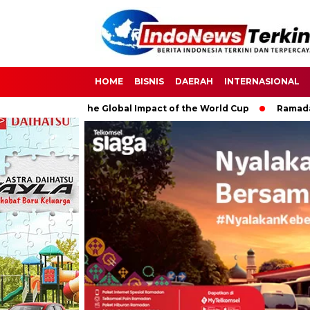
HOME
BISNIS
DAERAH
INTERNASIONAL
occer: The Global Impact of the World Cup
Ramadan: A Month 