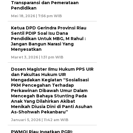
Transparansi dan Pemerataan
Pendidikan
Mei 18, 2026 | 7:56 pm WIB
Ketua DPD Gerindra Provinsi Riau
Sentil PDIP Soal Isu Dana
Pendidikan Untuk MBG, M Rahul :
Jangan Bangun Narasi Yang
Menyesatkan
Maret 3, 2026 | 1:31 pm WIB
Dosen Magister Ilmu Hukum PPS UIR
dan Fakultas Hukum UIR
Mengadakan Kegiatan “Sosialisasi
PKM Pencegahan Terhadap
Perkawinan Dibawah Umur Dalam
Mencegah Bahaya Stunting Pada
Anak Yang Dilahirkan Akibat
Menikah Diusia Dini di Panti Asuhan
As-Shohwah Pekanbaru”
Januari 5, 2026 | 11:42 am WIB
PWMOI Riau Ingatkan PGRI: