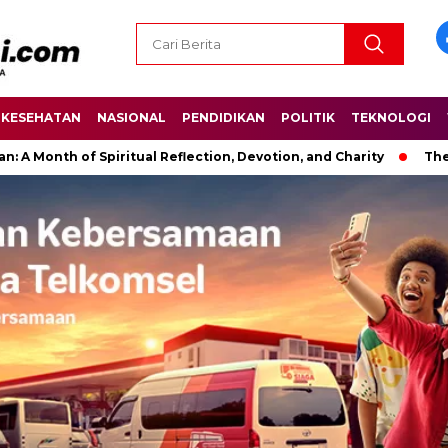
KESEHATAN
NASIONAL
PENDIDIKAN
POLITIK
TEKNOLOGI
of Spiritual Reflection, Devotion, and Charity
The Latest Ne