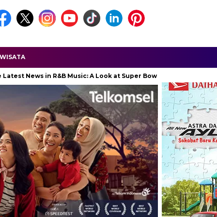
WISATA
ws in R&B Music: A Look at Super Bowl Performances, New Albums, R