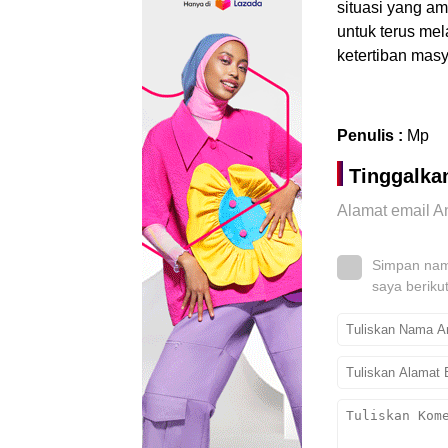
situasi yang a
untuk terus me
ketertiban masy
Penulis :
Mp
Tinggalka
Alamat email An
Simpan nama
saya beriku