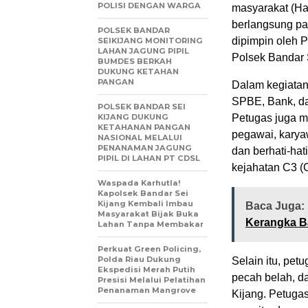
POLISI DENGAN WARGA
masyarakat (Ha
berlangsung pa
POLSEK BANDAR
dipimpin oleh 
SEIKIJANG MONITORING
LAHAN JAGUNG PIPIL
Polsek Bandar 
BUMDES BERKAH
DUKUNG KETAHAN
PANGAN
Dalam kegiatan 
SPBE, Bank, da
POLSEK BANDAR SEI
KIJANG DUKUNG
Petugas juga 
KETAHANAN PANGAN
pegawai, karyaw
NASIONAL MELALUI
PENANAMAN JAGUNG
dan berhati-hat
PIPIL DI LAHAN PT CDSL
kejahatan C3 (
Waspada Karhutla!
Kapolsek Bandar Sei
Kijang Kembali Imbau
Baca Juga:
Masyarakat Bijak Buka
Kerangka Ba
Lahan Tanpa Membakar
Perkuat Green Policing,
Polda Riau Dukung
Selain itu, pet
Ekspedisi Merah Putih
pecah belah, d
Presisi Melalui Pelatihan
Penanaman Mangrove
Kijang. Petuga