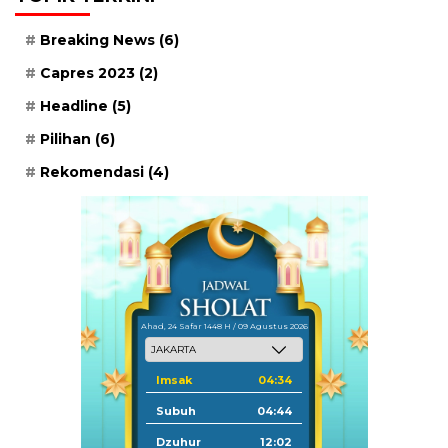
Breaking News
(6)
Capres 2023
(2)
Headline
(5)
Pilihan
(6)
Rekomendasi
(4)
Ahad, 24 Safar 1448 H / 09 Agustus 2026
Imsak
04:34
Subuh
04:44
Dzuhur
12:02