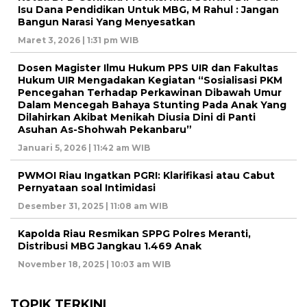
Isu Dana Pendidikan Untuk MBG, M Rahul : Jangan
Bangun Narasi Yang Menyesatkan
Maret 3, 2026 | 1:31 pm WIB
Dosen Magister Ilmu Hukum PPS UIR dan Fakultas
Hukum UIR Mengadakan Kegiatan “Sosialisasi PKM
Pencegahan Terhadap Perkawinan Dibawah Umur
Dalam Mencegah Bahaya Stunting Pada Anak Yang
Dilahirkan Akibat Menikah Diusia Dini di Panti
Asuhan As-Shohwah Pekanbaru”
Januari 5, 2026 | 11:42 am WIB
PWMOI Riau Ingatkan PGRI: Klarifikasi atau Cabut
Pernyataan soal Intimidasi
Desember 31, 2025 | 11:08 am WIB
Kapolda Riau Resmikan SPPG Polres Meranti,
Distribusi MBG Jangkau 1.469 Anak
November 18, 2025 | 10:03 am WIB
TOPIK TERKINI