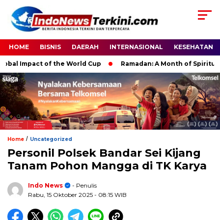
HOME
BISNIS
DAERAH
INTERNASIONAL
KESEHATAN
 Impact of the World Cup
Ramadan: A Month of Spiritual Refle
/
Home
Uncategorized
Personil Polsek Bandar Sei Kijang
Tanam Pohon Mangga di TK Karya
Indo News
- Penulis
Rabu, 15 Oktober 2025
- 08:15 WIB