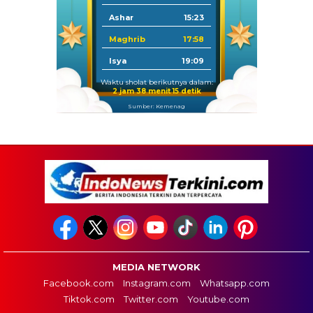
Ashar
15:23
Maghrib
17:58
Isya
19:09
Waktu sholat berikutnya dalam:
2 jam 38 menit 14 detik
Sumber: Kemenag
MEDIA NETWORK
Facebook.com
Instagram.com
Whatsapp.com
Tiktok.com
Twitter.com
Youtube.com