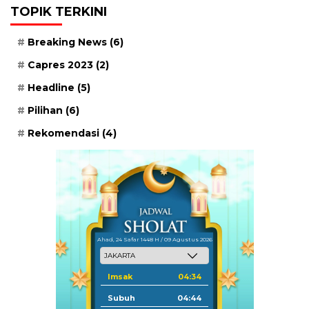
TOPIK TERKINI
Breaking News
(6)
Capres 2023
(2)
Headline
(5)
Pilihan
(6)
Rekomendasi
(4)
Ahad, 24 Safar 1448 H / 09 Agustus 2026
Imsak
04:34
Subuh
04:44