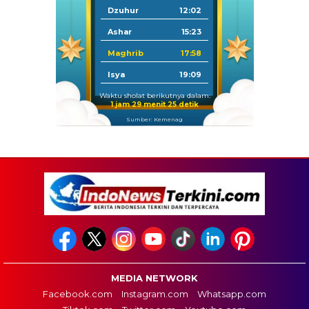
Dzuhur
12:02
Ashar
15:23
Maghrib
17:58
Isya
19:09
Waktu sholat berikutnya dalam:
1 jam 29 menit 24 detik
Sumber: Kemenag
MEDIA NETWORK
Facebook.com
Instagram.com
Whatsapp.com