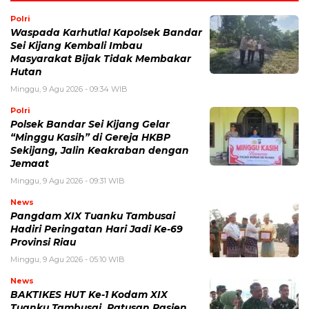
Polri
Waspada Karhutla! Kapolsek Bandar
Sei Kijang Kembali Imbau
Masyarakat Bijak Tidak Membakar
Hutan
Minggu, 9 Agu 2026 - 09:34 WIB
Polri
Polsek Bandar Sei Kijang Gelar
“Minggu Kasih” di Gereja HKBP
Sekijang, Jalin Keakraban dengan
Jemaat
Minggu, 9 Agu 2026 - 09:31 WIB
News
Pangdam XIX Tuanku Tambusai
Hadiri Peringatan Hari Jadi Ke-69
Provinsi Riau
Minggu, 9 Agu 2026 - 05:10 WIB
News
BAKTIKES HUT Ke-1 Kodam XIX
Tuanku Tambusai, Ratusan Pasien