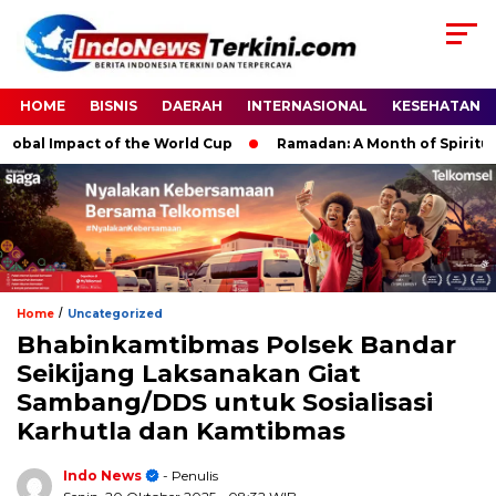
HOME
BISNIS
DAERAH
INTERNASIONAL
KESEHATAN
 Impact of the World Cup
Ramadan: A Month of Spiritual Refl
/
Home
Uncategorized
Bhabinkamtibmas Polsek Bandar
Seikijang Laksanakan Giat
Sambang/DDS untuk Sosialisasi
Karhutla dan Kamtibmas
Indo News
- Penulis