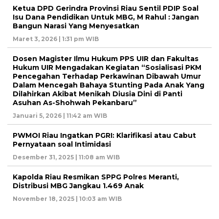
Ketua DPD Gerindra Provinsi Riau Sentil PDIP Soal
Isu Dana Pendidikan Untuk MBG, M Rahul : Jangan
Bangun Narasi Yang Menyesatkan
Maret 3, 2026 | 1:31 pm WIB
Dosen Magister Ilmu Hukum PPS UIR dan Fakultas
Hukum UIR Mengadakan Kegiatan “Sosialisasi PKM
Pencegahan Terhadap Perkawinan Dibawah Umur
Dalam Mencegah Bahaya Stunting Pada Anak Yang
Dilahirkan Akibat Menikah Diusia Dini di Panti
Asuhan As-Shohwah Pekanbaru”
Januari 5, 2026 | 11:42 am WIB
PWMOI Riau Ingatkan PGRI: Klarifikasi atau Cabut
Pernyataan soal Intimidasi
Desember 31, 2025 | 11:08 am WIB
Kapolda Riau Resmikan SPPG Polres Meranti,
Distribusi MBG Jangkau 1.469 Anak
November 18, 2025 | 10:03 am WIB