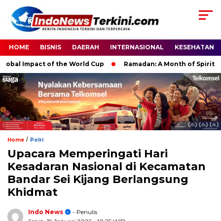
HOME
BISNIS
DAERAH
INTERNASIONAL
KESEHATAN
al Impact of the World Cup
Ramadan: A Month of Spiritual Re
/
Home
Polri
Upacara Memperingati Hari
Kesadaran Nasional di Kecamatan
Bandar Sei Kijang Berlangsung
Khidmat
Indo News
- Penulis