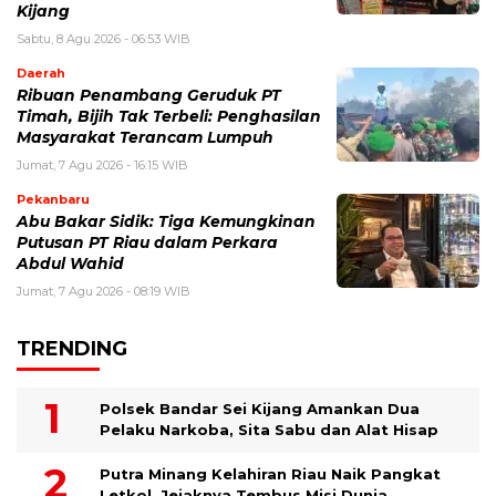
Kijang
Sabtu, 8 Agu 2026 - 06:53 WIB
Daerah
Ribuan Penambang Geruduk PT
Timah, Bijih Tak Terbeli: Penghasilan
Masyarakat Terancam Lumpuh
Jumat, 7 Agu 2026 - 16:15 WIB
Pekanbaru
Abu Bakar Sidik: Tiga Kemungkinan
Putusan PT Riau dalam Perkara
Abdul Wahid
Jumat, 7 Agu 2026 - 08:19 WIB
TRENDING
Polsek Bandar Sei Kijang Amankan Dua
Pelaku Narkoba, Sita Sabu dan Alat Hisap
Putra Minang Kelahiran Riau Naik Pangkat
Letkol, Jejaknya Tembus Misi Dunia