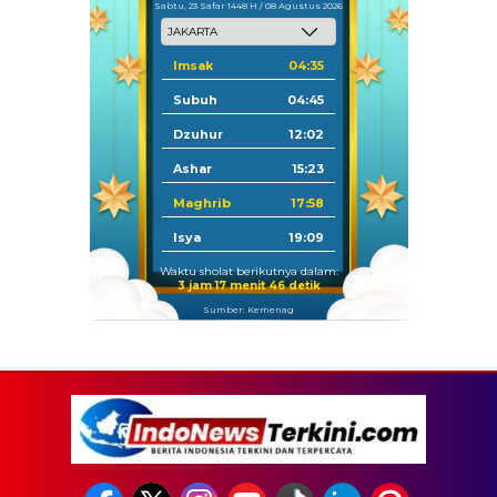
Sabtu, 23 Safar 1448 H / 08 Agustus 2026
Imsak
04:35
Subuh
04:45
Dzuhur
12:02
Ashar
15:23
Maghrib
17:58
Isya
19:09
Waktu sholat berikutnya dalam:
3 jam 17 menit 45 detik
Sumber: Kemenag