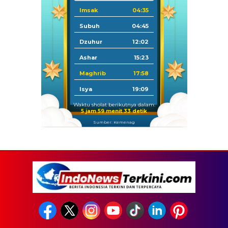
Imsak
04:35
Subuh
04:45
Dzuhur
12:02
Ashar
15:23
Maghrib
17:58
Isya
19:09
Waktu sholat berikutnya dalam:
5 jam 59 menit 32 detik
Sumber: Kemenag