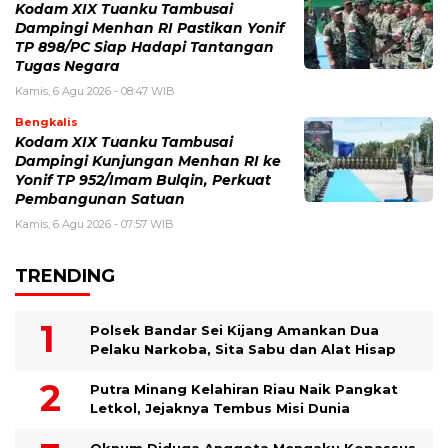
Kodam XIX Tuanku Tambusai
Dampingi Menhan RI Pastikan Yonif
TP 898/PC Siap Hadapi Tantangan
Tugas Negara
Kamis, 6 Agu 2026 - 08:47 WIB
Bengkalis
Kodam XIX Tuanku Tambusai
Dampingi Kunjungan Menhan RI ke
Yonif TP 952/Imam Bulqin, Perkuat
Pembangunan Satuan
Kamis, 6 Agu 2026 - 07:57 WIB
TRENDING
Polsek Bandar Sei Kijang Amankan Dua
Pelaku Narkoba, Sita Sabu dan Alat Hisap
Putra Minang Kelahiran Riau Naik Pangkat
Letkol, Jejaknya Tembus Misi Dunia
Oknum Diduga Anggota Mengaku Kopassus