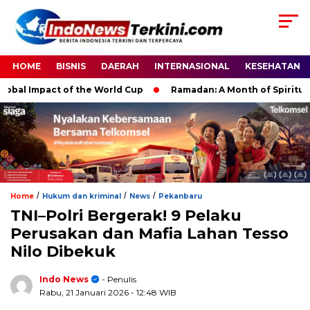
HOME
BISNIS
DAERAH
INTERNASIONAL
KESEHATAN
l Impact of the World Cup
Ramadan: A Month of Spiritual Refl
/
/
/
Home
Hukum dan kriminal
News
Pekanbaru
TNI–Polri Bergerak! 9 Pelaku
Perusakan dan Mafia Lahan Tesso
Nilo Dibekuk
Indo News
- Penulis
Rabu, 21 Januari 2026
- 12:48 WIB