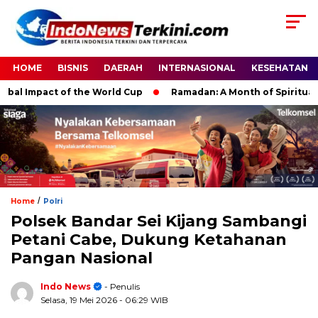
HOME
BISNIS
DAERAH
INTERNASIONAL
KESEHATAN
 Impact of the World Cup
Ramadan: A Month of Spiritual Refle
/
Home
Polri
Polsek Bandar Sei Kijang Sambangi
Petani Cabe, Dukung Ketahanan
Pangan Nasional
Indo News
- Penulis
Selasa, 19 Mei 2026
- 06:29 WIB