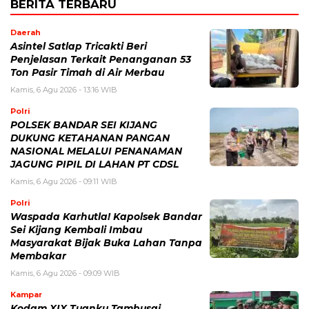
BERITA TERBARU
Daerah
Asintel Satlap Tricakti Beri
Penjelasan Terkait Penanganan 53
Ton Pasir Timah di Air Merbau
Kamis, 6 Agu 2026 - 13:16 WIB
Polri
POLSEK BANDAR SEI KIJANG
DUKUNG KETAHANAN PANGAN
NASIONAL MELALUI PENANAMAN
JAGUNG PIPIL DI LAHAN PT CDSL
Kamis, 6 Agu 2026 - 09:11 WIB
Polri
Waspada Karhutla! Kapolsek Bandar
Sei Kijang Kembali Imbau
Masyarakat Bijak Buka Lahan Tanpa
Membakar
Kamis, 6 Agu 2026 - 09:09 WIB
Kampar
Kodam XIX Tuanku Tambusai