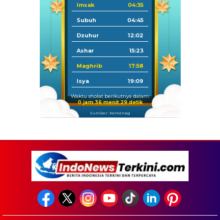
Imsak
04:35
Subuh
04:45
Dzuhur
12:02
Ashar
15:23
Maghrib
17:58
Isya
19:09
Waktu sholat berikutnya dalam:
0 jam 36 menit 28 detik
Sumber: Kemenag