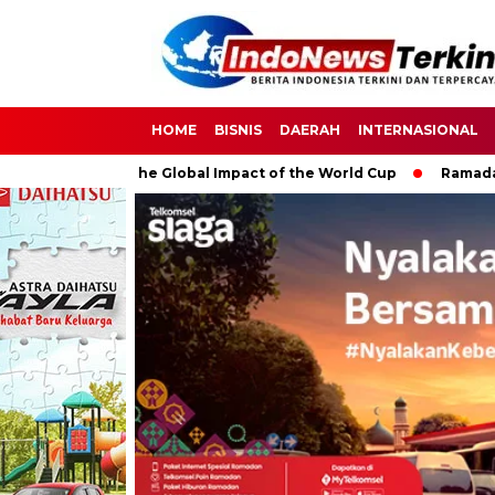
HOME
BISNIS
DAERAH
INTERNASIONAL
occer: The Global Impact of the World Cup
Ramadan: A Month 