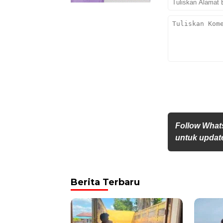
Follow What
untuk update
Berita Terbaru