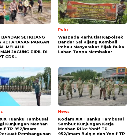
Polri
 BANDAR SEI KIJANG
Waspada Karhutla! Kapolsek
 KETAHANAN PANGAN
Bandar Sei Kijang Kembali
AL MELALUI
Imbau Masyarakat Bijak Buka
MAN JAGUNG PIPIL DI
Lahan Tanpa Membakar
PT CDSL
is
News
XIX Tuanku Tambusai
Kodam XIX Tuanku Tambusai
gi Kunjungan Menhan
Sambut Kunjungan Kerja
onif TP 952/Imam
Menhan RI ke Yonif TP
, Perkuat Pembangunan
952/Imam Bulqin dan Yonif TP