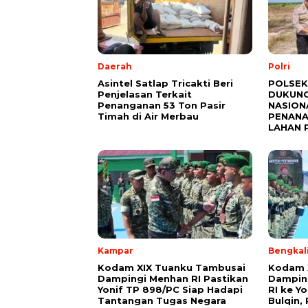
Daerah
Polri
Asintel Satlap Tricakti Beri
POLSEK
Penjelasan Terkait
DUKUNG
Penanganan 53 Ton Pasir
NASION
Timah di Air Merbau
PENANA
LAHAN 
Kampar
Bengkal
Kodam XIX Tuanku Tambusai
Kodam 
Dampingi Menhan RI Pastikan
Dampin
Yonif TP 898/PC Siap Hadapi
RI ke Y
Tantangan Tugas Negara
Bulqin