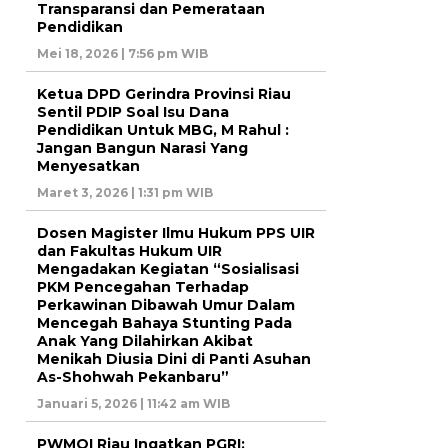
Transparansi dan Pemerataan
Pendidikan
Mei 18, 2026 | 7:56 pm WIB
Ketua DPD Gerindra Provinsi Riau
Sentil PDIP Soal Isu Dana
Pendidikan Untuk MBG, M Rahul :
Jangan Bangun Narasi Yang
Menyesatkan
Maret 3, 2026 | 1:31 pm WIB
Dosen Magister Ilmu Hukum PPS UIR
dan Fakultas Hukum UIR
Mengadakan Kegiatan “Sosialisasi
PKM Pencegahan Terhadap
Perkawinan Dibawah Umur Dalam
Mencegah Bahaya Stunting Pada
Anak Yang Dilahirkan Akibat
Menikah Diusia Dini di Panti Asuhan
As-Shohwah Pekanbaru”
Januari 5, 2026 | 11:42 am WIB
PWMOI Riau Ingatkan PGRI: