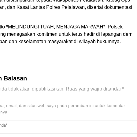
an, dan Kasat Lantas Polres Pelalawan, disertai dokumentasi
tto *MELINDUNGI TUAH, MENJAGA MARWAH*, Polsek
ang menegaskan komitmen untuk terus hadir di lapangan demi
iban dan keselamatan masyarakat di wilayah hukumnya.
n Balasan
da tidak akan dipublikasikan.
Ruas yang wajib ditandai
*
, email, dan situs web saya pada peramban ini untuk komentar
tnya.