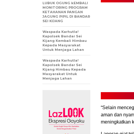
LUBUK OGUNG kEMBALI
MONITORING PROGRAM
KETAHANAN PANGAN
JAGUNG PIPIL DI BANDAR
SEI KIJANG
Waspada Karhutla!
Kapolsek Bandar Sei
Kijang Kembali Himbau
Kepada Masyarakat
Untuk Menjaga Lahan
Waspada Karhutla!
Kapolsek Bandar Sei
Kijang Himbau Kepada
Masyarakat Untuk
Menjaga Lahan
“Selain mencega
aman dan nyama
meningkatkan ke
Laporan giat t