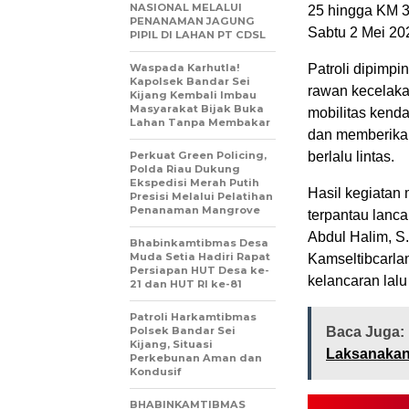
NASIONAL MELALUI
25 hingga KM 3
PENANAMAN JAGUNG
Sabtu 2 Mei 20
PIPIL DI LAHAN PT CDSL
Waspada Karhutla!
Patroli dipimpin
Kapolsek Bandar Sei
rawan kecelaka
Kijang Kembali Imbau
Masyarakat Bijak Buka
mobilitas kend
Lahan Tanpa Membakar
dan memberikan
Perkuat Green Policing,
berlalu lintas.
Polda Riau Dukung
Ekspedisi Merah Putih
Hasil kegiatan 
Presisi Melalui Pelatihan
Penanaman Mangrove
terpantau lanc
Abdul Halim, S.
Bhabinkamtibmas Desa
Muda Setia Hadiri Rapat
Kamseltibcarlan
Persiapan HUT Desa ke-
kelancaran lalu 
21 dan HUT RI ke-81
Patroli Harkamtibmas
Polsek Bandar Sei
Baca Juga:
Kijang, Situasi
Laksanakan
Perkebunan Aman dan
Kondusif
BHABINKAMTIBMAS