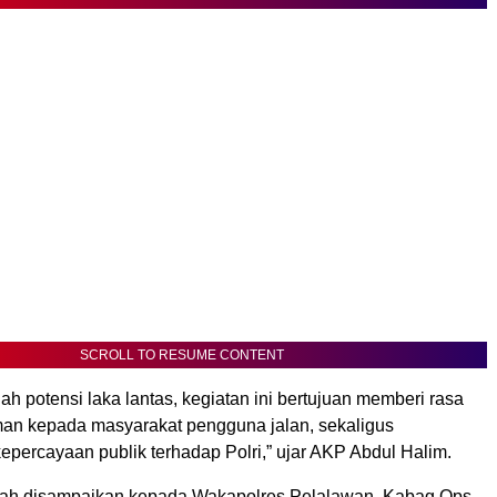
SCROLL TO RESUME CONTENT
h potensi laka lantas, kegiatan ini bertujuan memberi rasa
n kepada masyarakat pengguna jalan, sekaligus
percayaan publik terhadap Polri,” ujar AKP Abdul Halim.
elah disampaikan kepada Wakapolres Pelalawan, Kabag Ops