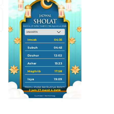
Kamis, 21 Safar 1448 H / 06 Agustus 2026
Imsak
04:35
Subuh
04:45
Dzuhur
12:02
Ashar
15:23
Maghrib
17:58
Isya
19:09
Waktu sholat berikutnya dalam:
2 jam 27 menit 3 detik
Sumber: Kemenag