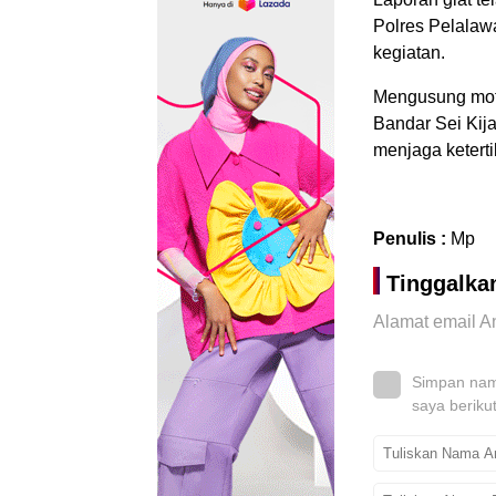
Polres Pelalaw
kegiatan.
Mengusung mo
Bandar Sei Kij
menjaga ketert
Penulis :
Mp
Tinggalka
Alamat email An
Simpan nama
saya beriku