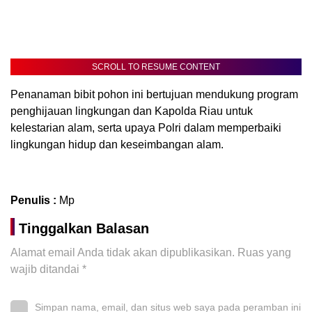
SCROLL TO RESUME CONTENT
Penanaman bibit pohon ini bertujuan mendukung program
penghijauan lingkungan dan Kapolda Riau untuk
kelestarian alam, serta upaya Polri dalam memperbaiki
lingkungan hidup dan keseimbangan alam.
Penulis :
Mp
Tinggalkan Balasan
Alamat email Anda tidak akan dipublikasikan.
Ruas yang
wajib ditandai
*
Simpan nama, email, dan situs web saya pada peramban ini