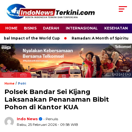
HOME
BISNIS
DAERAH
INTERNASIONAL
KESEHATAN
 Impact of the World Cup
Ramadan: A Month of Spiritual Refle
/
Home
Polri
Polsek Bandar Sei Kijang
Laksanakan Penanaman Bibit
Pohon di Kantor KUA
Indo News
- Penulis
Rabu, 25 Februari 2026
- 09:58 WIB