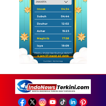
Imsak
04:34
Subuh
04:44
Dzuhur
12:02
Ashar
15:23
Maghrib
17:58
Isya
19:09
Waktu sholat berikutnya dalam:
4 jam 57 menit 39 detik
Sumber: Kemenag