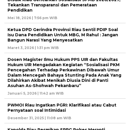
Tekankan Transparansi dan Pemerataan
Pendidikan
Mei 18, 2026 | 7:56 pm WIB
Ketua DPD Gerindra Provinsi Riau Sentil PDIP Soal
Isu Dana Pendidikan Untuk MBG, M Rahul : Jangan
Bangun Narasi Yang Menyesatkan
Maret 3, 2026 | 1:31 pm WIB
Dosen Magister Ilmu Hukum PPS UIR dan Fakultas
Hukum UIR Mengadakan Kegiatan “Sosialisasi PKM
Pencegahan Terhadap Perkawinan Dibawah Umur
Dalam Mencegah Bahaya Stunting Pada Anak Yang
Dilahirkan Akibat Menikah Diusia Dini di Panti
Asuhan As-Shohwah Pekanbaru”
Januari 5, 2026 | 11:42 am WIB
PWMOI Riau Ingatkan PGRI: Klarifikasi atau Cabut
Pernyataan soal Intimidasi
Desember 31, 2025 | 11:08 am WIB
Kapolda Riau Resmikan SPPG Polres Meranti,