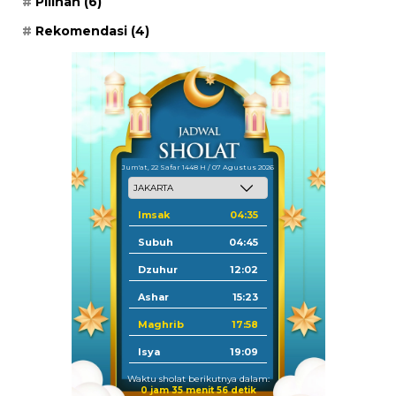
Pilihan
(6)
Rekomendasi
(4)
Jum'at, 22 Safar 1448 H / 07 Agustus 2026
Imsak
04:35
Subuh
04:45
Dzuhur
12:02
Ashar
15:23
Maghrib
17:58
Isya
19:09
Waktu sholat berikutnya dalam:
0 jam 35 menit 55 detik