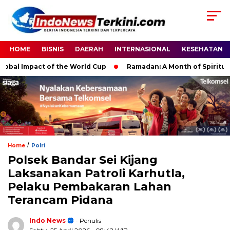
HOME
BISNIS
DAERAH
INTERNASIONAL
KESEHATAN
l Impact of the World Cup
Ramadan: A Month of Spiritual Refl
/
Home
Polri
Polsek Bandar Sei Kijang
Laksanakan Patroli Karhutla,
Pelaku Pembakaran Lahan
Terancam Pidana
Indo News
- Penulis