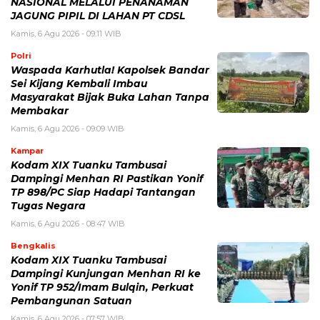
NASIONAL MELALUI PENANAMAN
JAGUNG PIPIL DI LAHAN PT CDSL
Kamis, 6 Agu 2026 - 09:11 WIB
Polri
Waspada Karhutla! Kapolsek Bandar
Sei Kijang Kembali Imbau
Masyarakat Bijak Buka Lahan Tanpa
Membakar
Kamis, 6 Agu 2026 - 09:09 WIB
Kampar
Kodam XIX Tuanku Tambusai
Dampingi Menhan RI Pastikan Yonif
TP 898/PC Siap Hadapi Tantangan
Tugas Negara
Kamis, 6 Agu 2026 - 08:47 WIB
Bengkalis
Kodam XIX Tuanku Tambusai
Dampingi Kunjungan Menhan RI ke
Yonif TP 952/Imam Bulqin, Perkuat
Pembangunan Satuan
Kamis, 6 Agu 2026 - 07:57 WIB