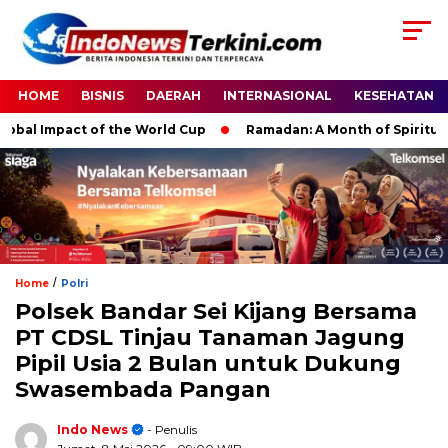
HOME
BISNIS
DAERAH
INTERNASIONAL
KESEHATAN
 Impact of the World Cup
Ramadan: A Month of Spiritual Refl
/
Home
Polri
Polsek Bandar Sei Kijang Bersama
PT CDSL Tinjau Tanaman Jagung
Pipil Usia 2 Bulan untuk Dukung
Swasembada Pangan
Indo News
- Penulis