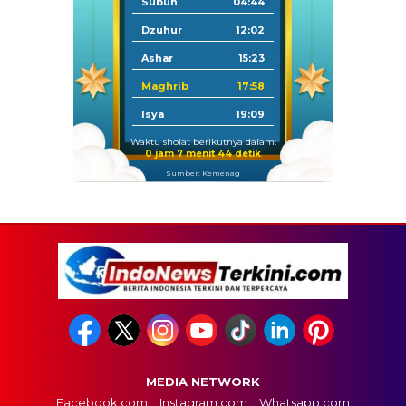
Subuh
04:44
Dzuhur
12:02
Ashar
15:23
Maghrib
17:58
Isya
19:09
Waktu sholat berikutnya dalam:
0 jam 7 menit 43 detik
Sumber: Kemenag
MEDIA NETWORK
Facebook.com
Instagram.com
Whatsapp.com