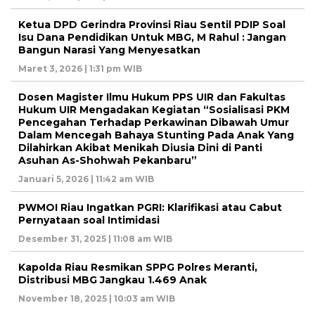
Ketua DPD Gerindra Provinsi Riau Sentil PDIP Soal
Isu Dana Pendidikan Untuk MBG, M Rahul : Jangan
Bangun Narasi Yang Menyesatkan
Maret 3, 2026 | 1:31 pm WIB
Dosen Magister Ilmu Hukum PPS UIR dan Fakultas
Hukum UIR Mengadakan Kegiatan “Sosialisasi PKM
Pencegahan Terhadap Perkawinan Dibawah Umur
Dalam Mencegah Bahaya Stunting Pada Anak Yang
Dilahirkan Akibat Menikah Diusia Dini di Panti
Asuhan As-Shohwah Pekanbaru”
Januari 5, 2026 | 11:42 am WIB
PWMOI Riau Ingatkan PGRI: Klarifikasi atau Cabut
Pernyataan soal Intimidasi
Desember 31, 2025 | 11:08 am WIB
Kapolda Riau Resmikan SPPG Polres Meranti,
Distribusi MBG Jangkau 1.469 Anak
November 18, 2025 | 10:03 am WIB