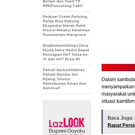
Bulqin dan Yonif TP
898/Pancalang Cakti
Perkuat Green Policing,
Polda Riau Dukung
Ekspedisi Merah Putih
Presisi Melalui Pelatihan
Penanaman Mangrove
Bhabinkamtibmas Desa
Muda Setia Hadiri Rapat
Persiapan HUT Desa ke-
21 dan HUT RI ke-81
Patroli Harkamtibmas
Polsek Bandar Sei
Kijang, Situasi
Dalam sambutan
Perkebunan Aman dan
menyampaikan 
Kondusif
masyarakat unt
situasi kamtib
Baca Juga:
Rapat Persi