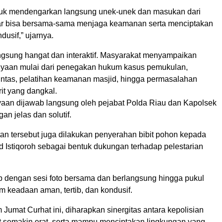
tuk mendengarkan langsung unek-unek dan masukan dari
ar bisa bersama-sama menjaga keamanan serta menciptakan
dusif,” ujarnya.
ngsung hangat dan interaktif. Masyarakat menyampaikan
nyaan mulai dari penegakan hukum kasus pemukulan,
 lintas, pelatihan keamanan masjid, hingga permasalahan
rit yang dangkal.
yaan dijawab langsung oleh pejabat Polda Riau dan Kapolsek
n jelas dan solutif.
n tersebut juga dilakukan penyerahan bibit pohon kepada
d Istiqoroh sebagai bentuk dukungan terhadap pelestarian
up dengan sesi foto bersama dan berlangsung hingga pukul
m keadaan aman, tertib, dan kondusif.
 Jumat Curhat ini, diharapkan sinergitas antara kepolisian
 semakin erat, serta mampu menciptakan lingkungan yang