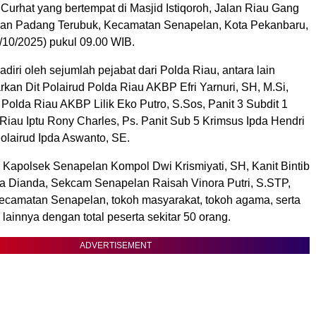
Curhat yang bertempat di Masjid Istiqoroh, Jalan Riau Gang
han Padang Terubuk, Kecamatan Senapelan, Kota Pekanbaru,
/10/2025) pukul 09.00 WIB.
hadiri oleh sejumlah pejabat dari Polda Riau, antara lain
kan Dit Polairud Polda Riau AKBP Efri Yarnuri, SH, M.Si,
Polda Riau AKBP Lilik Eko Putro, S.Sos, Panit 3 Subdit 1
Riau Iptu Rony Charles, Ps. Panit Sub 5 Krimsus Ipda Hendri
 Polairud Ipda Aswanto, SE.
a Kapolsek Senapelan Kompol Dwi Krismiyati, SH, Kanit Bintib
 Dianda, Sekcam Senapelan Raisah Vinora Putri, S.STP,
Kecamatan Senapelan, tokoh masyarakat, tokoh agama, serta
ainnya dengan total peserta sekitar 50 orang.
ADVERTISEMENT