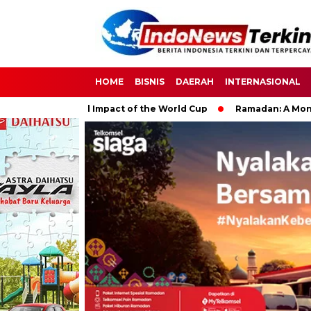
HOME
BISNIS
DAERAH
INTERNASIONAL
e Global Impact of the World Cup
Ramadan: A Month of Spirit