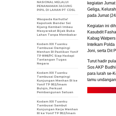
NASIONAL MELALUI
kegiatan Jumat 
PENANAMAN JAGUNG
Geliga, Kelura
PIPIL DI LAHAN PT CDSL
pada Jumat (24
Waspada Karhutla!
Kapolsek Bandar Sei
Kegiatan ini di
Kijang Kembali Imbau
Masyarakat Bijak Buka
Kasubdit Fashar
Lahan Tanpa Membakar
Kabag Watpers 
Kodam XIX Tuanku
Intelkam Polda 
Tambusai Dampingi
Joni, serta Dit
Menhan RI Pastikan Yonif
TP 898/PC Siap Hadapi
Tantangan Tugas
Turut hadir pul
Negara
Sos AKP Budhia
Kodam XIX Tuanku
para lurah se-
Tambusai Dampingi
tamu undangan l
Kunjungan Menhan RI ke
Yonif TP 952/Imam
Bulqin, Perkuat
Pembangunan Satuan
Kodam XIX Tuanku
Tambusai Sambut
Kunjungan Kerja Menhan
RI ke Yonif TP 952/Imam