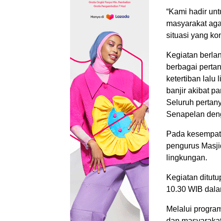
“Kami hadir un
masyarakat ag
situasi yang kon
Kegiatan berla
berbagai perta
ketertiban lalu
banjir akibat pa
Seluruh pertan
Senapelan denga
Pada kesempata
pengurus Masji
lingkungan.
Kegiatan ditut
10.30 WIB dala
Melalui program
dan masyarakat