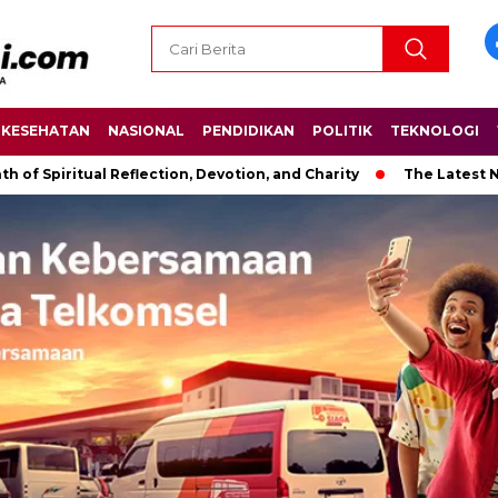
KESEHATAN
NASIONAL
PENDIDIKAN
POLITIK
TEKNOLOGI
ual Reflection, Devotion, and Charity
The Latest News in R&B