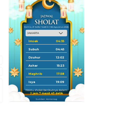
Kamis, 21 Safar 1448 H / 06 Agustus 2026
Imsak
04:35
Subuh
04:45
Dzuhur
12:02
Ashar
15:23
Maghrib
17:58
Isya
19:09
Waktu sholat berikutnya dalam:
2 jam 7 menit 44 detik
Sumber: Kemenag