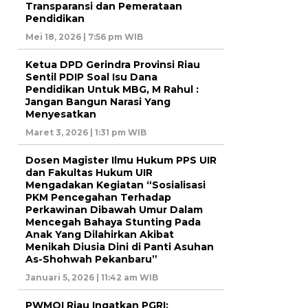
Transparansi dan Pemerataan
Pendidikan
Mei 18, 2026 | 7:56 pm WIB
Ketua DPD Gerindra Provinsi Riau
Sentil PDIP Soal Isu Dana
Pendidikan Untuk MBG, M Rahul :
Jangan Bangun Narasi Yang
Menyesatkan
Maret 3, 2026 | 1:31 pm WIB
Dosen Magister Ilmu Hukum PPS UIR
dan Fakultas Hukum UIR
Mengadakan Kegiatan “Sosialisasi
PKM Pencegahan Terhadap
Perkawinan Dibawah Umur Dalam
Mencegah Bahaya Stunting Pada
Anak Yang Dilahirkan Akibat
Menikah Diusia Dini di Panti Asuhan
As-Shohwah Pekanbaru”
Januari 5, 2026 | 11:42 am WIB
PWMOI Riau Ingatkan PGRI: