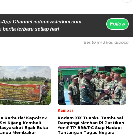
sApp Channel indonewsterkini.com
Follow
 berita terbaru setiap hari
Berita ini 3 kali dibaca
Kampar
 Karhutla! Kapolsek
Kodam XIX Tuanku Tambusai
Sei Kijang Kembali
Dampingi Menhan RI Pastikan
asyarakat Bijak Buka
Yonif TP 898/PC Siap Hadapi
Tanpa Membakar
Tantangan Tugas Negara