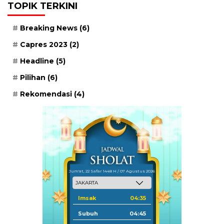
TOPIK TERKINI
Breaking News
(6)
Capres 2023
(2)
Headline
(5)
Pilihan
(6)
Rekomendasi
(4)
Jum'at, 22 Safar 1448 H / 07 Agustus 2026
Imsak
04:35
Subuh
04:45