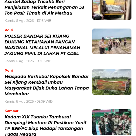
Asintel Satlap Tricakti Beri
Penjelasan Terkait Penanganan 53
Ton Pasir Timah di Air Merbau
Kamis, 6 Agu 2026 - 13:16 WIB
Polri
POLSEK BANDAR SEI KIJANG
DUKUNG KETAHANAN PANGAN
NASIONAL MELALUI PENANAMAN
JAGUNG PIPIL DI LAHAN PT CDSL
Kamis, 6 Agu 2026 - 09:11 WIB
Polri
Waspada Karhutla! Kapolsek Bandar
Sei Kijang Kembali Imbau
Masyarakat Bijak Buka Lahan Tanpa
Membakar
Kamis, 6 Agu 2026 - 09:09 WIB
Kampar
Kodam XIX Tuanku Tambusai
Dampingi Menhan RI Pastikan Yonif
TP 898/PC Siap Hadapi Tantangan
Tugas Negara