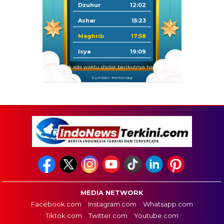
Dzuhur
12:02
Ashar
15:23
Maghrib
17:58
Isya
19:09
Tidak ada waktu sholat berikutnya hari ini.
Sumber: Kemenag
MEDIA NETWORK
Facebook.com
Instagram.com
Whatsapp.com
Tiktok.com
Twitter.com
Youtube.com