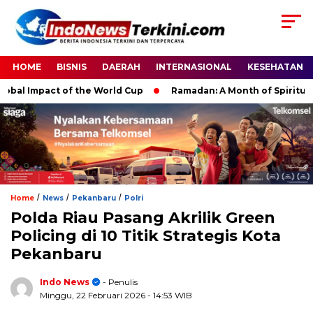
HOME
BISNIS
DAERAH
INTERNASIONAL
KESEHATAN
l Impact of the World Cup
Ramadan: A Month of Spiritual Refl
/
/
/
Home
News
Pekanbaru
Polri
Polda Riau Pasang Akrilik Green
Policing di 10 Titik Strategis Kota
Pekanbaru
Indo News
- Penulis
Minggu, 22 Februari 2026
- 14:53 WIB