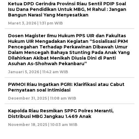
Ketua DPD Gerindra Provinsi Riau Sentil PDIP Soal
Isu Dana Pendidikan Untuk MBG, M Rahul : Jangan
Bangun Narasi Yang Menyesatkan
Maret 3, 2026 | 1:31 pm WIB
Dosen Magister Ilmu Hukum PPS UIR dan Fakultas
Hukum UIR Mengadakan Kegiatan “Sosialisasi PKM
Pencegahan Terhadap Perkawinan Dibawah Umur
Dalam Mencegah Bahaya Stunting Pada Anak Yang
Dilahirkan Akibat Menikah Diusia Dini di Panti
Asuhan As-Shohwah Pekanbaru”
Januari 5, 2026 | 11:42 am WIB
PWMOI Riau Ingatkan PGRI: Klarifikasi atau Cabut
Pernyataan soal Intimidasi
Desember 31, 2025 | 11:08 am WIB
Kapolda Riau Resmikan SPPG Polres Meranti,
Distribusi MBG Jangkau 1.469 Anak
November 18, 2025 | 10:03 am WIB