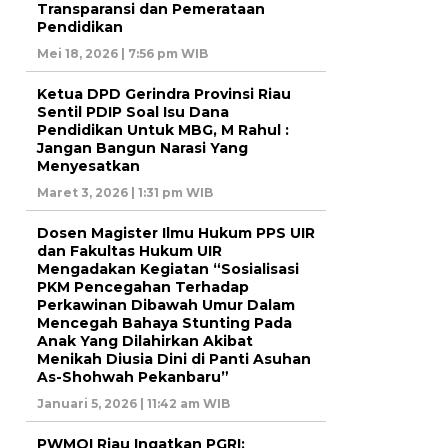
Transparansi dan Pemerataan
Pendidikan
Mei 18, 2026 | 7:56 pm WIB
Ketua DPD Gerindra Provinsi Riau
Sentil PDIP Soal Isu Dana
Pendidikan Untuk MBG, M Rahul :
Jangan Bangun Narasi Yang
Menyesatkan
Maret 3, 2026 | 1:31 pm WIB
Dosen Magister Ilmu Hukum PPS UIR
dan Fakultas Hukum UIR
Mengadakan Kegiatan “Sosialisasi
PKM Pencegahan Terhadap
Perkawinan Dibawah Umur Dalam
Mencegah Bahaya Stunting Pada
Anak Yang Dilahirkan Akibat
Menikah Diusia Dini di Panti Asuhan
As-Shohwah Pekanbaru”
Januari 5, 2026 | 11:42 am WIB
PWMOI Riau Ingatkan PGRI: