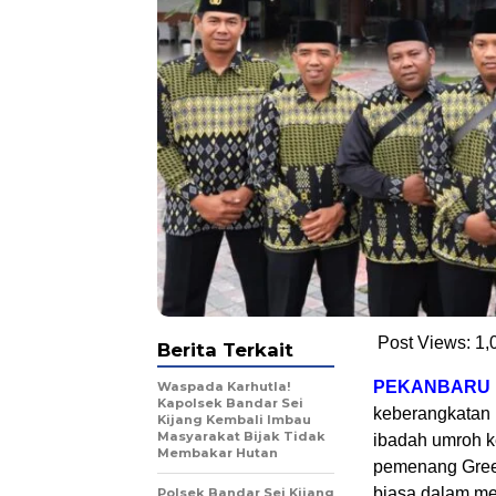
Post Views:
1,
Berita Terkait
PEKANBARU
Waspada Karhutla!
Kapolsek Bandar Sei
keberangkatan 
Kijang Kembali Imbau
Masyarakat Bijak Tidak
ibadah umroh k
Membakar Hutan
pemenang Green
biasa dalam me
Polsek Bandar Sei Kijang