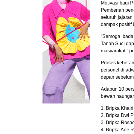
Motivasi bagi P
Pemberian peng
seluruh jajaran
dampak positif
“Semoga ibadah
Tanah Suci dap
masyarakat,” p
Proses keberan
personel dijad
depan sebelum 
Adapun 10 perso
bawah naungan 
1. Bripka Khairi
2. Bripka Dwi P
3. Bripka Rosad
4. Bripka Ade R