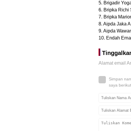
5. Brigadir Yoga
6. Bripka Richi
7. Bripka Mario
8. Aipda Jaka A
9. Aipda Wawan
10. Endah Ernaw
Tinggalka
Alamat email An
Simpan nama
saya beriku