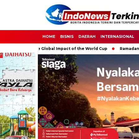
HOME
BISNIS
DAERAH
INTERNASIONAL
cer: The Global Impact of the World Cup
Ramadan: A Month of