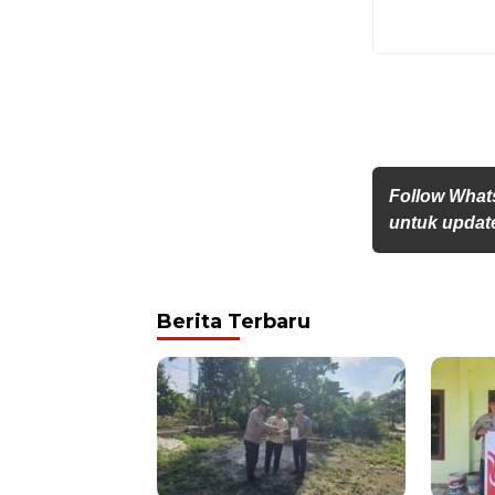
Follow What
untuk update
Berita Terbaru