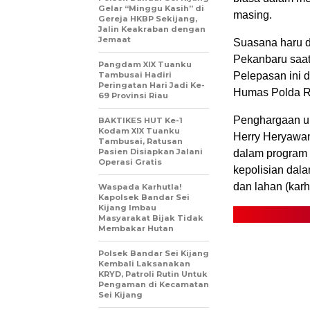
Gelar “Minggu Kasih” di
masing.
Gereja HKBP Sekijang,
Jalin Keakraban dengan
Jemaat
Suasana haru d
Pekanbaru saat
Pangdam XIX Tuanku
Tambusai Hadiri
Pelepasan ini 
Peringatan Hari Jadi Ke-
Humas Polda Ri
69 Provinsi Riau
Penghargaan umr
BAKTIKES HUT Ke-1
Kodam XIX Tuanku
Herry Heryawan
Tambusai, Ratusan
Pasien Disiapkan Jalani
dalam program 
Operasi Gratis
kepolisian dal
dan lahan (karhu
Waspada Karhutla!
Kapolsek Bandar Sei
Kijang Imbau
Masyarakat Bijak Tidak
Membakar Hutan
Polsek Bandar Sei Kijang
Kembali Laksanakan
KRYD, Patroli Rutin Untuk
Pengaman di Kecamatan
Sei Kijang