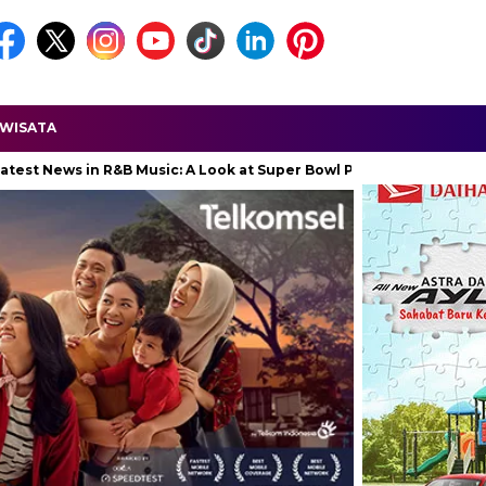
WISATA
 in R&B Music: A Look at Super Bowl Performances, New Albums, Ris