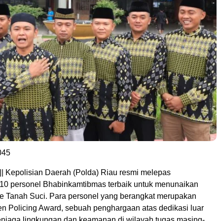
045
|| Kepolisian Daerah (Polda) Riau resmi melepas
10 personel Bhabinkamtibmas terbaik untuk menunaikan
e Tanah Suci. Para personel yang berangkat merupakan
 Policing Award, sebuah penghargaan atas dedikasi luar
njaga lingkungan dan keamanan di wilayah tugas masing-