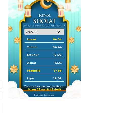
Ahad, 24 Safar 1448 H / 09 Agustus 2026
Imsak
04:34
Subuh
04:44
Dzuhur
12:02
Ashar
15:23
Maghrib
17:58
Isya
19:09
Waktu sholat berikutnya dalam:
0 jam 33 menit 44 detik
Sumber: Kemenag