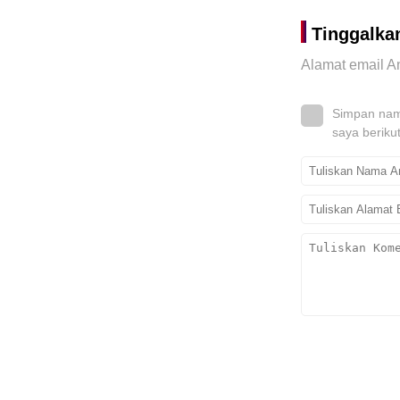
Tinggalka
Alamat email An
Simpan nama
saya beriku