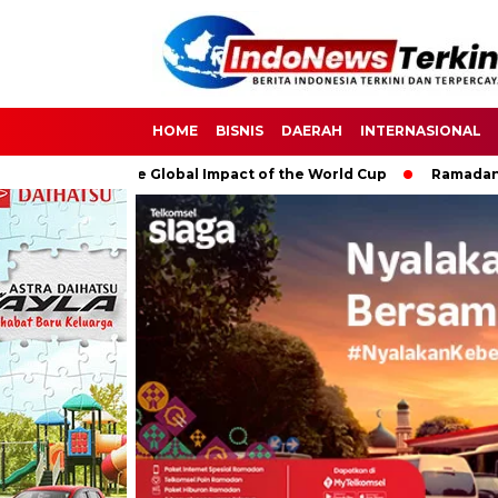
HOME
BISNIS
DAERAH
INTERNASIONAL
ccer: The Global Impact of the World Cup
Ramadan: A Month o