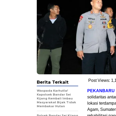
Post Views:
1,
Berita Terkait
PEKANBARU
Waspada Karhutla!
Kapolsek Bandar Sei
solidaritas ant
Kijang Kembali Imbau
Masyarakat Bijak Tidak
lokasi terdamp
Membakar Hutan
Agam, Sumatera
rehabilitasi pa
Polsek Bandar Sei Kijang