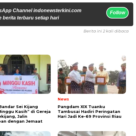
sApp Channel indonewsterkini.com
Follow
 berita terbaru setiap hari
Berita ini 2 kali dibaca
News
Bandar Sei Kijang
Pangdam XIX Tuanku
Minggu Kasih” di Gereja
Tambusai Hadiri Peringatan
kijang, Jalin
Hari Jadi Ke-69 Provinsi Riau
ban dengan Jemaat