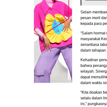
Selain membawa
pesan moril da
kepada para pe
“Salam hormat 
masyarakat Ke
senantiasa taba
dalam tahapan 
Kehadiran pers
bahwa penanga
wilayah. Sinerg
dapat memulihk
dalam waktu si
“Kita doakan b
selalu dalam l
ini,” pungkasny