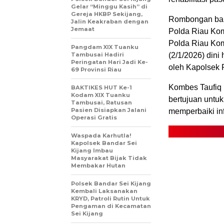
Gelar “Minggu Kasih” di
Gereja HKBP Sekijang,
Rombongan bantu
Jalin Keakraban dengan
Jemaat
Polda Riau Ko
Polda Riau Kom
Pangdam XIX Tuanku
Tambusai Hadiri
(2/1/2026) din
Peringatan Hari Jadi Ke-
oleh Kapolsek 
69 Provinsi Riau
Kombes Taufiq m
BAKTIKES HUT Ke-1
Kodam XIX Tuanku
bertujuan untuk
Tambusai, Ratusan
Pasien Disiapkan Jalani
memperbaiki inf
Operasi Gratis
Waspada Karhutla!
Kapolsek Bandar Sei
Kijang Imbau
Masyarakat Bijak Tidak
Membakar Hutan
Polsek Bandar Sei Kijang
Kembali Laksanakan
KRYD, Patroli Rutin Untuk
Pengaman di Kecamatan
Sei Kijang