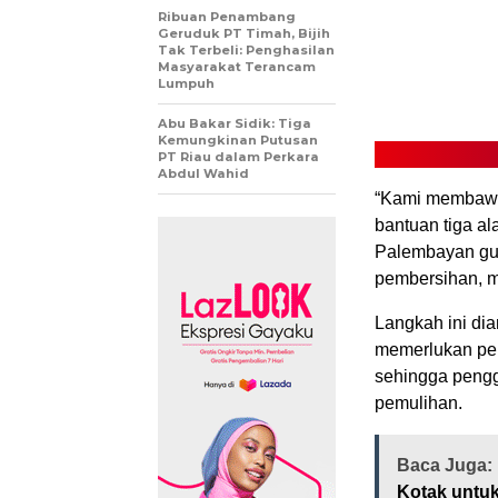
Ribuan Penambang
Geruduk PT Timah, Bijih
Tak Terbeli: Penghasilan
Masyarakat Terancam
Lumpuh
Abu Bakar Sidik: Tiga
Kemungkinan Putusan
PT Riau dalam Perkara
Abdul Wahid
“Kami membawa
bantuan tiga al
Palembayan gun
pembersihan, m
Langkah ini di
memerlukan pen
sehingga pengg
pemulihan.
Baca Juga:
Kotak untu