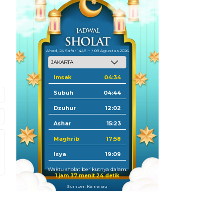
Ahad, 24 Safar 1448 H / 09 Agustus 2026
Imsak
04:34
Subuh
04:44
Dzuhur
12:02
Ashar
15:23
Maghrib
17:58
Isya
19:09
Waktu sholat berikutnya dalam:
1 jam 37 menit 23 detik
Sumber: Kemenag