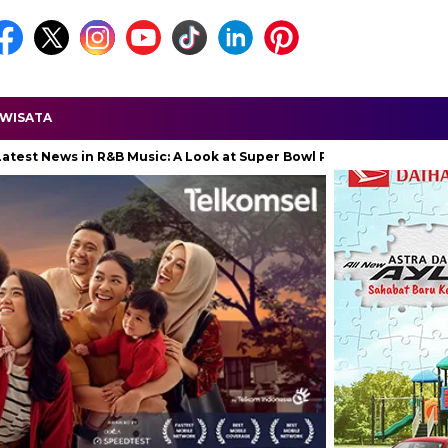
WISATA
s in R&B Music: A Look at Super Bowl Performances, New Albums, Ri