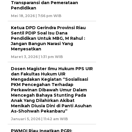
Transparansi dan Pemerataan
Pendidikan
Mei 18, 2026 | 7:56 pm WIB
Ketua DPD Gerindra Provinsi Riau
Sentil PDIP Soal Isu Dana
Pendidikan Untuk MBG, M Rahul :
Jangan Bangun Narasi Yang
Menyesatkan
Maret 3, 2026 | 1:31 pm WIB
Dosen Magister Ilmu Hukum PPS UIR
dan Fakultas Hukum UIR
Mengadakan Kegiatan “Sosialisasi
PKM Pencegahan Terhadap
Perkawinan Dibawah Umur Dalam
Mencegah Bahaya Stunting Pada
Anak Yang Dilahirkan Akibat
Menikah Diusia Dini di Panti Asuhan
As-Shohwah Pekanbaru”
Januari 5, 2026 | 11:42 am WIB
PWMOI Riau Ingatkan PGRI: