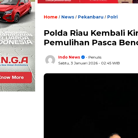
Home
News
Pekanbaru
Polri
/
/
/
Polda Riau Kembali Ki
Pemulihan Pasca Be
Indo News
- Penulis
Sabtu, 3 Januari 2026
- 02:45 WIB