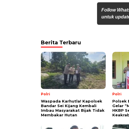
Follow What
untuk update
Berita Terbaru
Polri
Polri
Waspada Karhutla! Kapolsek
Polsek 
Bandar Sei Kijang Kembali
Gelar “
Imbau Masyarakat Bijak Tidak
HKBP Se
Membakar Hutan
Keakra