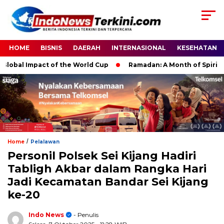
HOME
BISNIS
DAERAH
INTERNASIONAL
KESEHATAN
al Impact of the World Cup
Ramadan: A Month of Spiritual Re
/
Home
Pelalawan
Personil Polsek Sei Kijang Hadiri
Tabligh Akbar dalam Rangka Hari
Jadi Kecamatan Bandar Sei Kijang
ke-20
Indo News
- Penulis