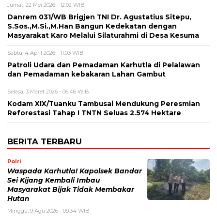
Jumat, 22 Mei 2026 - 12:02 WIB
Danrem 031/WB Brigjen TNI Dr. Agustatius Sitepu,
S.Sos.,M.Si.,M.Han Bangun Kedekatan dengan
Masyarakat Karo Melalui Silaturahmi di Desa Kesuma
Sabtu, 4 April 2026 - 11:03 WIB
Patroli Udara dan Pemadaman Karhutla di Pelalawan
dan Pemadaman kebakaran Lahan Gambut
Selasa, 3 Maret 2026 - 06:46 WIB
Kodam XIX/Tuanku Tambusai Mendukung Peresmian
Reforestasi Tahap I TNTN Seluas 2.574 Hektare
BERITA TERBARU
Polri
Waspada Karhutla! Kapolsek Bandar
Sei Kijang Kembali Imbau
Masyarakat Bijak Tidak Membakar
Hutan
Minggu, 9 Agu 2026 - 09:34 WIB