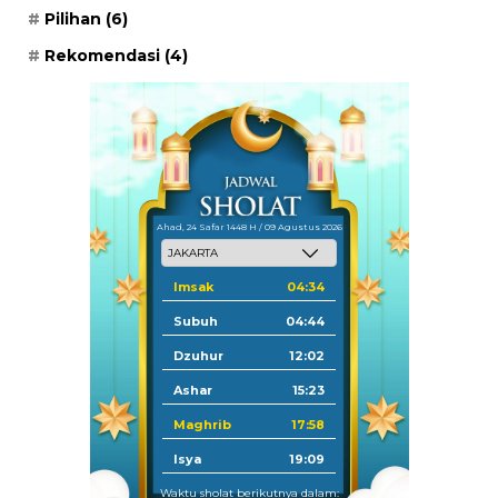
Pilihan
(6)
Rekomendasi
(4)
Ahad, 24 Safar 1448 H / 09 Agustus 2026
Imsak
04:34
Subuh
04:44
Dzuhur
12:02
Ashar
15:23
Maghrib
17:58
Isya
19:09
Waktu sholat berikutnya dalam: