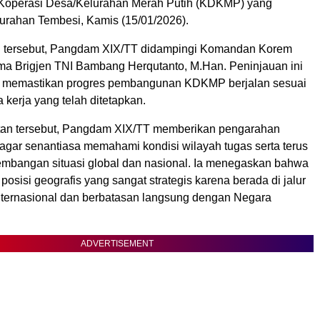
operasi Desa/Kelurahan Merah Putih (KDKMP) yang
lurahan Tembesi, Kamis (15/01/2026).
n tersebut, Pangdam XIX/TT didampingi Komandan Korem
ma Brigjen TNI Bambang Herqutanto, M.Han. Peninjauan ini
uk memastikan progres pembangunan KDKMP berjalan sesuai
kerja yang telah ditetapkan.
an tersebut, Pangdam XIX/TT memberikan pengarahan
 agar senantiasa memahami kondisi wilayah tugas serta terus
embangan situasi global dan nasional. Ia menegaskan bahwa
posisi geografis yang sangat strategis karena berada di jalur
ternasional dan berbatasan langsung dengan Negara
ADVERTISEMENT