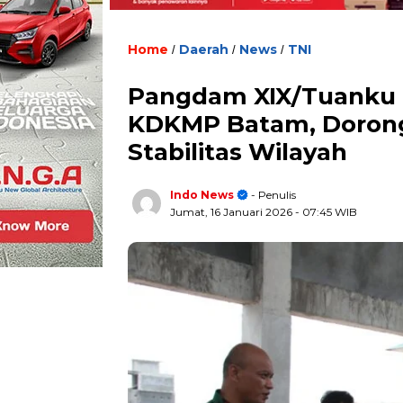
Home
Daerah
News
TNI
/
/
/
Pangdam XIX/Tuanku
KDKMP Batam, Doron
Stabilitas Wilayah
Indo News
- Penulis
Jumat, 16 Januari 2026
- 07:45 WIB