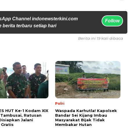
sApp Channel indonewsterkini.com
Follow
 berita terbaru setiap hari
Berita ini 19 kali dibaca
Polri
ES HUT Ke-1 Kodam XIX
Waspada Karhutla! Kapolsek
 Tambusai, Ratusan
Bandar Sei Kijang Imbau
Disiapkan Jalani
Masyarakat Bijak Tidak
 Gratis
Membakar Hutan