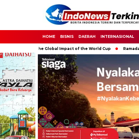
HOME
BISNIS
DAERAH
INTERNASIONAL
occer: The Global Impact of the World Cup
Ramadan: A Month 