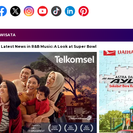
WISATA
s in R&B Music: A Look at Super Bowl Performances, New Albums, R