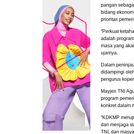
pangan sebagai 
bidang ekonom
prioritas peme
“Perkuat ketah
adalah program
masa yang akan 
ujarnya.
Dalam peninja
didampingi ole
pengurus koper
Mayjen TNI Ag
program pemeri
konkret dalam 
“KDKMP merupa
dan menjaga sta
TNI, dan masya