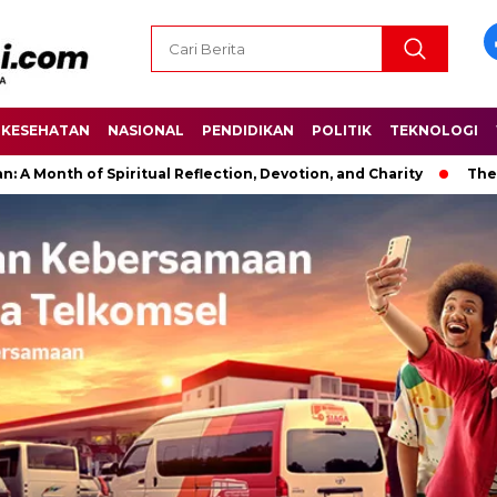
KESEHATAN
NASIONAL
PENDIDIKAN
POLITIK
TEKNOLOGI
of Spiritual Reflection, Devotion, and Charity
The Latest New