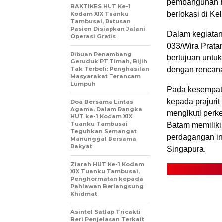
pembangunan K
BAKTIKES HUT Ke-1
berlokasi di Ke
Kodam XIX Tuanku
Tambusai, Ratusan
Pasien Disiapkan Jalani
Dalam kegiata
Operasi Gratis
033/Wira Prata
Ribuan Penambang
bertujuan unt
Geruduk PT Timah, Bijih
Tak Terbeli: Penghasilan
dengan rencana 
Masyarakat Terancam
Lumpuh
Pada kesempat
kepada prajurit
Doa Bersama Lintas
Agama, Dalam Rangka
mengikuti perk
HUT ke-1 Kodam XIX
Tuanku Tambusai
Batam memiliki 
Teguhkan Semangat
perdagangan in
Manunggal Bersama
Rakyat
Singapura.
Ziarah HUT Ke-1 Kodam
XIX Tuanku Tambusai,
Penghormatan kepada
Pahlawan Berlangsung
Khidmat
Asintel Satlap Tricakti
Beri Penjelasan Terkait