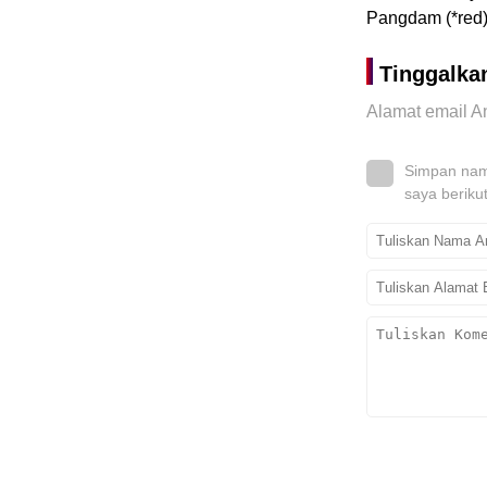
Pangdam (*red
Tinggalka
Alamat email An
Simpan nama
saya beriku