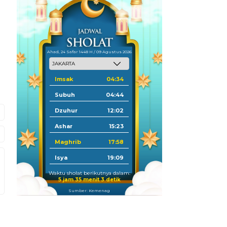
Ahad, 24 Safar 1448 H / 09 Agustus 2026
Imsak
04:34
Subuh
04:44
Dzuhur
12:02
Ashar
15:23
Maghrib
17:58
Isya
19:09
Waktu sholat berikutnya dalam:
5 jam 35 menit 2 detik
Sumber: Kemenag