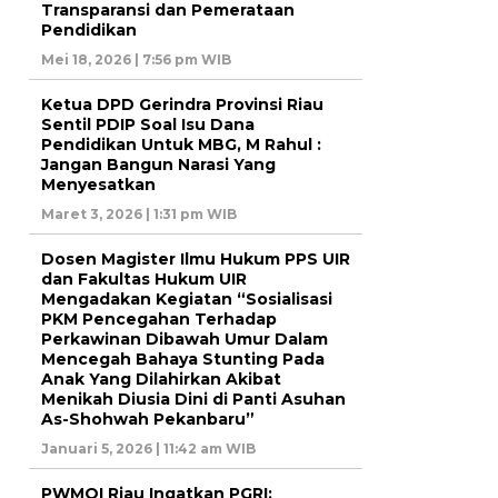
Transparansi dan Pemerataan
Pendidikan
Mei 18, 2026 | 7:56 pm WIB
Ketua DPD Gerindra Provinsi Riau
Sentil PDIP Soal Isu Dana
Pendidikan Untuk MBG, M Rahul :
Jangan Bangun Narasi Yang
Menyesatkan
Maret 3, 2026 | 1:31 pm WIB
Dosen Magister Ilmu Hukum PPS UIR
dan Fakultas Hukum UIR
Mengadakan Kegiatan “Sosialisasi
PKM Pencegahan Terhadap
Perkawinan Dibawah Umur Dalam
Mencegah Bahaya Stunting Pada
Anak Yang Dilahirkan Akibat
Menikah Diusia Dini di Panti Asuhan
As-Shohwah Pekanbaru”
Januari 5, 2026 | 11:42 am WIB
PWMOI Riau Ingatkan PGRI: