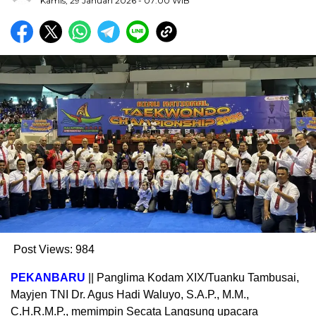
Kamis, 29 Januari 2026
- 07:00 WIB
Post Views:
984
PEKANBARU
|| Panglima Kodam XIX/Tuanku Tambusai,
Mayjen TNI Dr. Agus Hadi Waluyo, S.A.P., M.M.,
C.H.R.M.P., memimpin Secata Langsung upacara