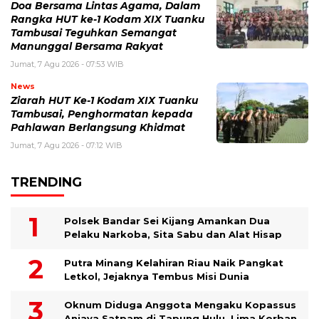
Doa Bersama Lintas Agama, Dalam
Rangka HUT ke-1 Kodam XIX Tuanku
Tambusai Teguhkan Semangat
Manunggal Bersama Rakyat
Jumat, 7 Agu 2026 - 07:53 WIB
News
Ziarah HUT Ke-1 Kodam XIX Tuanku
Tambusai, Penghormatan kepada
Pahlawan Berlangsung Khidmat
Jumat, 7 Agu 2026 - 07:12 WIB
TRENDING
Polsek Bandar Sei Kijang Amankan Dua
Pelaku Narkoba, Sita Sabu dan Alat Hisap
Putra Minang Kelahiran Riau Naik Pangkat
Letkol, Jejaknya Tembus Misi Dunia
Oknum Diduga Anggota Mengaku Kopassus
Aniaya Satpam di Tapung Hulu, Lima Korban