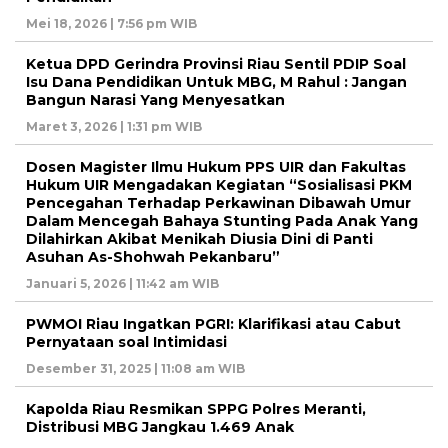
Mei 18, 2026 | 7:56 pm WIB
Ketua DPD Gerindra Provinsi Riau Sentil PDIP Soal
Isu Dana Pendidikan Untuk MBG, M Rahul : Jangan
Bangun Narasi Yang Menyesatkan
Maret 3, 2026 | 1:31 pm WIB
Dosen Magister Ilmu Hukum PPS UIR dan Fakultas
Hukum UIR Mengadakan Kegiatan “Sosialisasi PKM
Pencegahan Terhadap Perkawinan Dibawah Umur
Dalam Mencegah Bahaya Stunting Pada Anak Yang
Dilahirkan Akibat Menikah Diusia Dini di Panti
Asuhan As-Shohwah Pekanbaru”
Januari 5, 2026 | 11:42 am WIB
PWMOI Riau Ingatkan PGRI: Klarifikasi atau Cabut
Pernyataan soal Intimidasi
Desember 31, 2025 | 11:08 am WIB
Kapolda Riau Resmikan SPPG Polres Meranti,
Distribusi MBG Jangkau 1.469 Anak