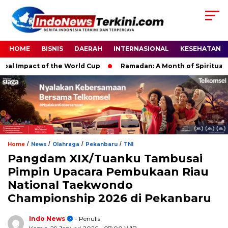
HOME
BISNIS
DAERAH
INTERNASIONAL
KESEHATAN
Impact of the World Cup
Ramadan: A Month of Spiritual Reflec
/
/
/
/
Home
News
Olahraga
Pekanbaru
TNI
Pangdam XIX/Tuanku Tambusai
Pimpin Upacara Pembukaan Riau
National Taekwondo
Championship 2026 di Pekanbaru
Indo News
- Penulis