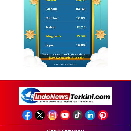
Imsak
04:35
Subuh
04:45
Dzuhur
12:02
Ashar
15:23
Maghrib
17:58
Isya
19:09
Waktu sholat berikutnya dalam:
1 jam 52 menit 40 detik
Sumber: Kemenag