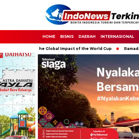
HOME
BISNIS
DAERAH
INTERNASIONAL
occer: The Global Impact of the World Cup
Ramadan: A Month 