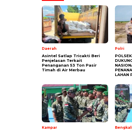
Daerah
Polri
Asintel Satlap Tricakti Beri
POLSEK
Penjelasan Terkait
DUKUNG
Penanganan 53 Ton Pasir
NASION
Timah di Air Merbau
PENANA
LAHAN 
Kampar
Bengkal