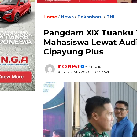
Home
News
Pekanbaru
TNI
/
/
/
Pangdam XIX Tuanku T
Mahasiswa Lewat Audi
Cipayung Plus
Indo News
- Penulis
Kamis, 7 Mei 2026
- 07:57 WIB