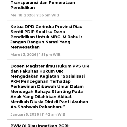
Transparansi dan Pemerataan
Pendidikan
Mei 18, 2026 | 7:56 pm WIB
Ketua DPD Gerindra Provinsi Riau
Sentil PDIP Soal Isu Dana
Pendidikan Untuk MBG, M Rahul :
Jangan Bangun Narasi Yang
Menyesatkan
Maret 3, 2026 | 1:31 pm WIB
Dosen Magister Ilmu Hukum PPS UIR
dan Fakultas Hukum UIR
Mengadakan Kegiatan “Sosialisasi
PKM Pencegahan Terhadap
Perkawinan Dibawah Umur Dalam
Mencegah Bahaya Stunting Pada
Anak Yang Dilahirkan Akibat
Menikah Diusia Dini di Panti Asuhan
As-Shohwah Pekanbaru”
Januari 5, 2026 | 11:42 am WIB
PWMOI Riau Ingatkan PGRI: