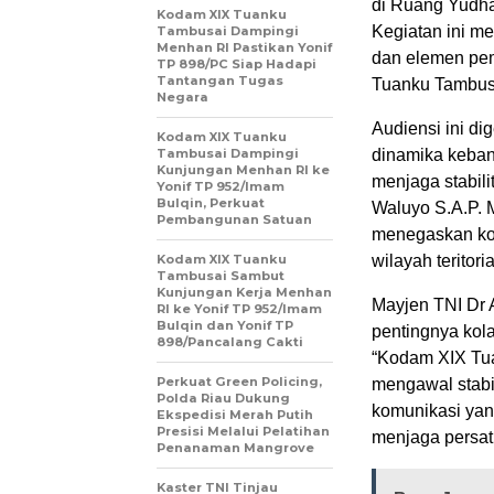
di Ruang Yudha
Kodam XIX Tuanku
Kegiatan ini m
Tambusai Dampingi
Menhan RI Pastikan Yonif
dan elemen pe
TP 898/PC Siap Hadapi
Tantangan Tugas
Tuanku Tambusa
Negara
Audiensi ini d
Kodam XIX Tuanku
Tambusai Dampingi
dinamika keban
Kunjungan Menhan RI ke
menjaga stabil
Yonif TP 952/Imam
Bulqin, Perkuat
Waluyo S.A.P. 
Pembangunan Satuan
menegaskan kom
Kodam XIX Tuanku
wilayah teritori
Tambusai Sambut
Kunjungan Kerja Menhan
Mayjen TNI Dr
RI ke Yonif TP 952/Imam
Bulqin dan Yonif TP
pentingnya kol
898/Pancalang Cakti
“Kodam XIX Tua
Perkuat Green Policing,
mengawal stabi
Polda Riau Dukung
komunikasi yang
Ekspedisi Merah Putih
Presisi Melalui Pelatihan
menjaga persa
Penanaman Mangrove
Kaster TNI Tinjau