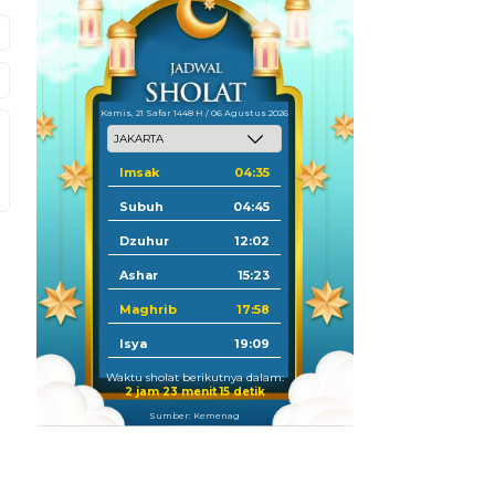
Kamis, 21 Safar 1448 H / 06 Agustus 2026
Imsak
04:35
Subuh
04:45
Dzuhur
12:02
Ashar
15:23
Maghrib
17:58
Isya
19:09
Waktu sholat berikutnya dalam:
2 jam 23 menit 14 detik
Sumber: Kemenag