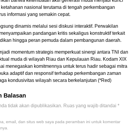
nkan bahwa keterlibatan aktif generasi muda menjadi kunci
ketahanan nasional terutama di tengah perkembangan
rus informasi yang semakin cepat.
gsung dinamis melalui sesi diskusi interaktif. Perwakilan
enyampaikan pandangan kritis sekaligus konstruktif terkait
didikan hingga peran pemuda dalam pembangunan daerah.
enjadi momentum strategis memperkuat sinergi antara TNI dan
ektual muda di wilayah Riau dan Kepulauan Riau. Kodam XIX
i menegaskan komitmennya untuk terus hadir sebagai mitra
rbuka adaptif dan responsif terhadap perkembangan zaman
aga kondusivitas wilayah secara berkelanjutan (*Red)
n Balasan
da tidak akan dipublikasikan.
Ruas yang wajib ditandai
*
, email, dan situs web saya pada peramban ini untuk komentar
tnya.