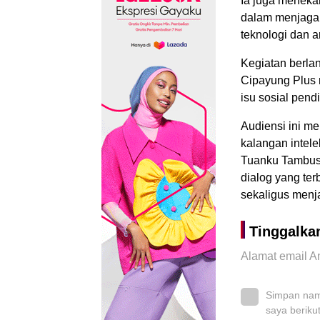
Ia juga meneka
dalam menjaga 
teknologi dan a
Kegiatan berlan
Cipayung Plus m
isu sosial pen
Audiensi ini m
kalangan intel
Tuanku Tambusa
dialog yang te
sekaligus menj
Tinggalka
Alamat email An
Simpan nama
saya beriku