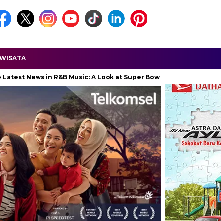
WISATA
ws in R&B Music: A Look at Super Bowl Performances, New Albums, R