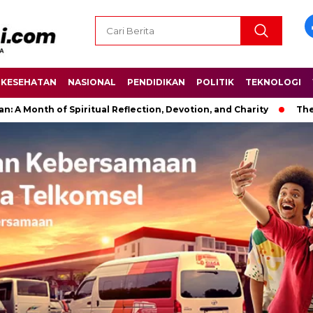
KESEHATAN
NASIONAL
PENDIDIKAN
POLITIK
TEKNOLOGI
of Spiritual Reflection, Devotion, and Charity
The Latest Ne