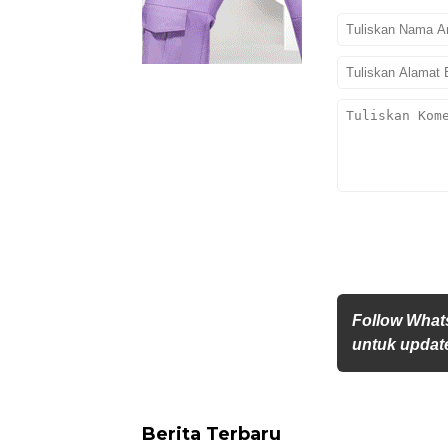
Follow What
untuk update
Berita Terbaru