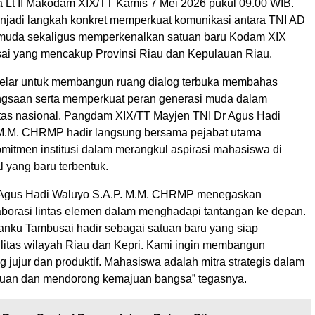
 Lt II Makodam XIX/TT Kamis 7 Mei 2026 pukul 09.00 WIB.
enjadi langkah konkret memperkuat komunikasi antara TNI AD
muda sekaligus memperkenalkan satuan baru Kodam XIX
i yang mencakup Provinsi Riau dan Kepulauan Riau.
igelar untuk membangun ruang dialog terbuka membahas
gsaan serta memperkuat peran generasi muda dalam
itas nasional. Pangdam XIX/TT Mayjen TNI Dr Agus Hadi
M.M. CHRMP hadir langsung bersama pejabat utama
itmen institusi dalam merangkul aspirasi mahasiswa di
al yang baru terbentuk.
 Agus Hadi Waluyo S.A.P. M.M. CHRMP menegaskan
aborasi lintas elemen dalam menghadapi tantangan ke depan.
nku Tambusai hadir sebagai satuan baru yang siap
litas wilayah Riau dan Kepri. Kami ingin membangun
 jujur dan produktif. Mahasiswa adalah mitra strategis dalam
tuan dan mendorong kemajuan bangsa” tegasnya.