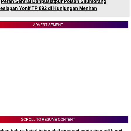
Peran Sentral Danpuslatpur Polsan Situmorang
esiapan Yonif TP 892 di Kunjungan Menhan
ADVERTISEMENT
SCROLL TO RESUME CONTENT