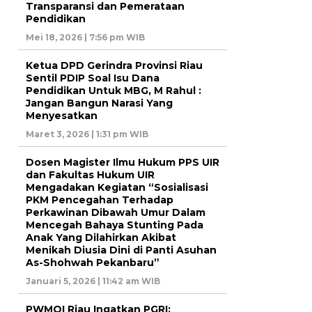
Transparansi dan Pemerataan
Pendidikan
Mei 18, 2026 | 7:56 pm WIB
Ketua DPD Gerindra Provinsi Riau
Sentil PDIP Soal Isu Dana
Pendidikan Untuk MBG, M Rahul :
Jangan Bangun Narasi Yang
Menyesatkan
Maret 3, 2026 | 1:31 pm WIB
Dosen Magister Ilmu Hukum PPS UIR
dan Fakultas Hukum UIR
Mengadakan Kegiatan “Sosialisasi
PKM Pencegahan Terhadap
Perkawinan Dibawah Umur Dalam
Mencegah Bahaya Stunting Pada
Anak Yang Dilahirkan Akibat
Menikah Diusia Dini di Panti Asuhan
As-Shohwah Pekanbaru”
Januari 5, 2026 | 11:42 am WIB
PWMOI Riau Ingatkan PGRI: