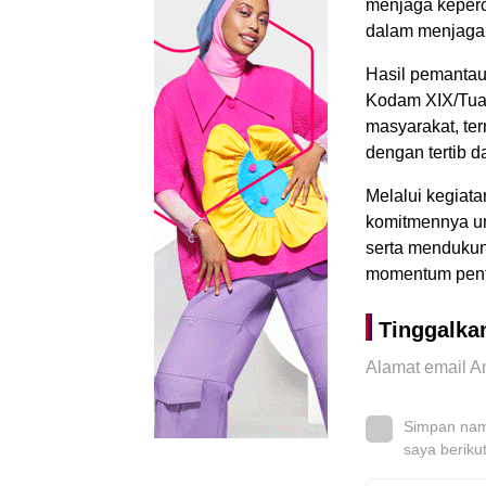
menjaga keperc
dalam menjaga s
Hasil pemantau
Kodam XIX/Tuan
masyarakat, te
dengan tertib d
Melalui kegiat
komitmennya un
serta mendukun
momentum penti
Tinggalka
Alamat email An
Simpan nama
saya beriku