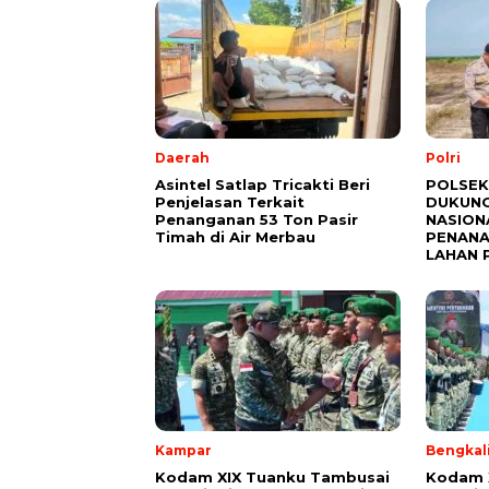
Daerah
Polri
Asintel Satlap Tricakti Beri
POLSEK
Penjelasan Terkait
DUKUNG
Penanganan 53 Ton Pasir
NASION
Timah di Air Merbau
PENANA
LAHAN 
Kampar
Bengkal
Kodam XIX Tuanku Tambusai
Kodam 