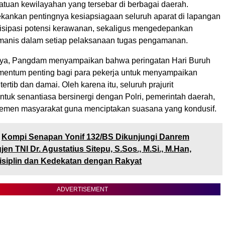
atuan kewilayahan yang tersebar di berbagai daerah.
nkan pentingnya kesiapsiagaan seluruh aparat di lapangan
sipasi potensi kerawanan, sekaligus mengedepankan
manis dalam setiap pelaksanaan tugas pengamanan.
ya, Pangdam menyampaikan bahwa peringatan Hari Buruh
entum penting bagi para pekerja untuk menyampaikan
tertib dan damai. Oleh karena itu, seluruh prajurit
untuk senantiasa bersinergi dengan Polri, pemerintah daerah,
elemen masyarakat guna menciptakan suasana yang kondusif.
Kompi Senapan Yonif 132/BS Dikunjungi Danrem
en TNI Dr. Agustatius Sitepu, S.Sos., M.Si., M.Han,
isiplin dan Kedekatan dengan Rakyat
ADVERTISEMENT