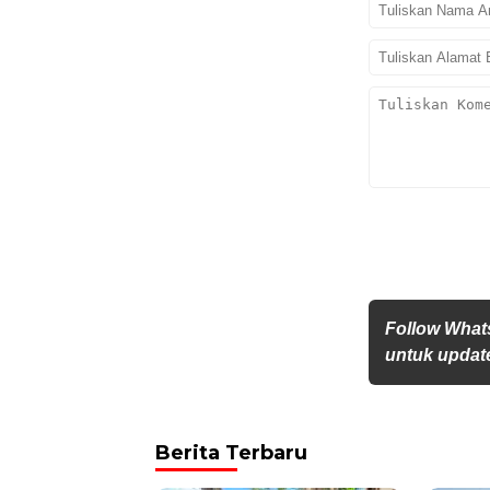
Follow What
untuk update
Berita Terbaru