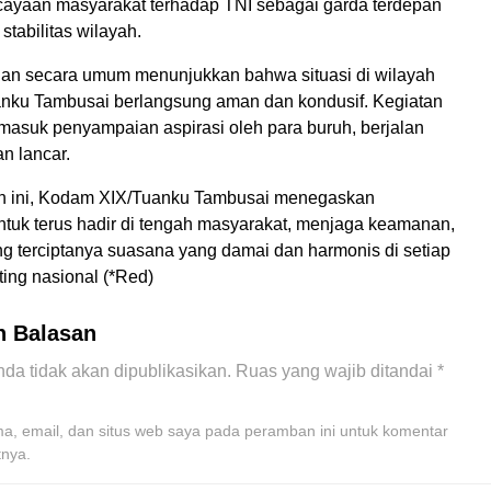
ayaan masyarakat terhadap TNI sebagai garda terdepan
tabilitas wilayah.
an secara umum menunjukkan bahwa situasi di wilayah
ku Tambusai berlangsung aman dan kondusif. Kegiatan
rmasuk penyampaian aspirasi oleh para buruh, berjalan
an lancar.
an ini, Kodam XIX/Tuanku Tambusai menegaskan
tuk terus hadir di tengah masyarakat, menjaga keamanan,
g terciptanya suasana yang damai dan harmonis di setiap
ng nasional (*Red)
n Balasan
da tidak akan dipublikasikan.
Ruas yang wajib ditandai
*
, email, dan situs web saya pada peramban ini untuk komentar
tnya.