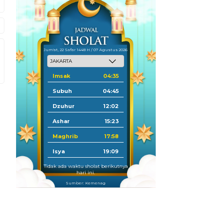
Jum'at, 22 Safar 1448 H / 07 Agustus 2026
Imsak
04:35
Subuh
04:45
Dzuhur
12:02
Ashar
15:23
Maghrib
17:58
Isya
19:09
Tidak ada waktu sholat berikutnya
hari ini.
Sumber: Kemenag