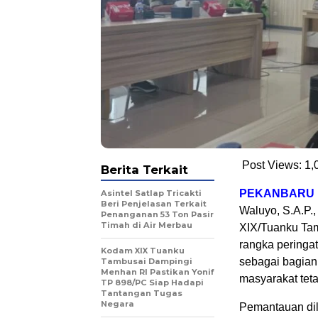
Post Views:
1,
Berita Terkait
PEKANBARU
Asintel Satlap Tricakti
Beri Penjelasan Terkait
Waluyo, S.A.P
Penanganan 53 Ton Pasir
Timah di Air Merbau
XIX/Tuanku Tam
rangka peringat
Kodam XIX Tuanku
sebagai bagian
Tambusai Dampingi
Menhan RI Pastikan Yonif
masyarakat teta
TP 898/PC Siap Hadapi
Tantangan Tugas
Negara
Pemantauan dil