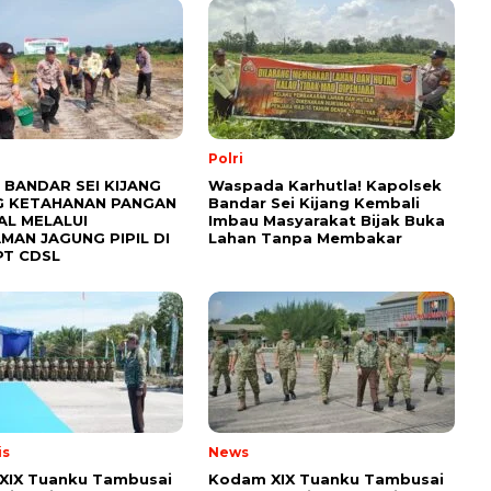
Polri
 BANDAR SEI KIJANG
Waspada Karhutla! Kapolsek
 KETAHANAN PANGAN
Bandar Sei Kijang Kembali
AL MELALUI
Imbau Masyarakat Bijak Buka
MAN JAGUNG PIPIL DI
Lahan Tanpa Membakar
PT CDSL
is
News
XIX Tuanku Tambusai
Kodam XIX Tuanku Tambusai