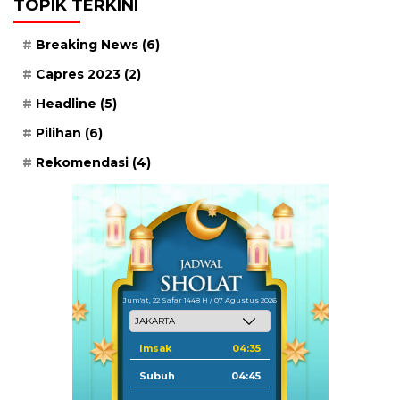
TOPIK TERKINI
Breaking News
(6)
Capres 2023
(2)
Headline
(5)
Pilihan
(6)
Rekomendasi
(4)
Jum'at, 22 Safar 1448 H / 07 Agustus 2026
Imsak
04:35
Subuh
04:45