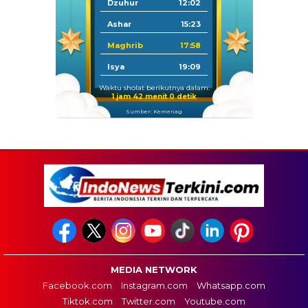
Dzuhur
12:02
Ashar
15:23
Maghrib
17:58
Isya
19:09
Waktu sholat berikutnya dalam:
1 jam 41 menit 59 detik
Sumber: Kemenag
MEDIA NETWORK
Facebook.com
Instagram.com
Whatsapp.com
Tiktok.com
Twitter.com
Youtube.com