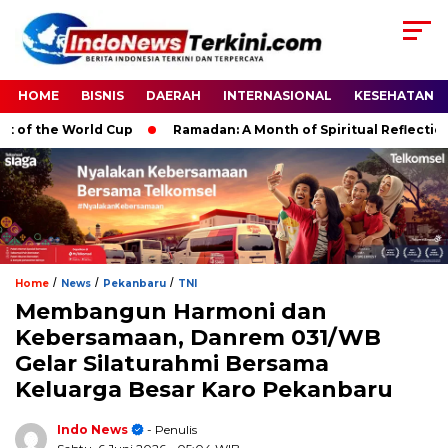
HOME
BISNIS
DAERAH
INTERNASIONAL
KESEHATAN
 the World Cup
Ramadan: A Month of Spiritual Reflection, Dev
/
/
/
Home
News
Pekanbaru
TNI
Membangun Harmoni dan
Kebersamaan, Danrem 031/WB
Gelar Silaturahmi Bersama
Keluarga Besar Karo Pekanbaru
Indo News
- Penulis