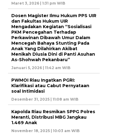
Maret 3, 2026 | 1:31 pm WIB
Dosen Magister Ilmu Hukum PPS UIR
dan Fakultas Hukum UIR
Mengadakan Kegiatan “Sosialisasi
PKM Pencegahan Terhadap
Perkawinan Dibawah Umur Dalam
Mencegah Bahaya Stunting Pada
Anak Yang Dilahirkan Akibat
Menikah Diusia Dini di Panti Asuhan
As-Shohwah Pekanbaru”
Januari 5, 2026 | 11:42 am WIB
PWMOI Riau Ingatkan PGRI:
Klarifikasi atau Cabut Pernyataan
soal Intimidasi
Desember 31, 2025 | 11:08 am WIB
Kapolda Riau Resmikan SPPG Polres
Meranti, Distribusi MBG Jangkau
1.469 Anak
November 18, 2025 | 10:03 am WIB