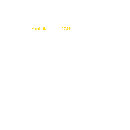
Subuh
04:45
Dzuhur
12:02
Ashar
15:23
Maghrib
17:58
Isya
19:09
Tidak ada waktu sholat berikutnya
hari ini.
Sumber: Kemenag