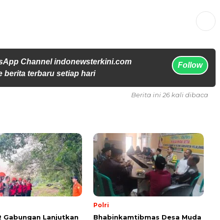
sApp Channel indonewsterkini.com
Follow
 berita terbaru setiap hari
Berita ini 26 kali dibaca
Polri
R Gabungan Lanjutkan
Bhabinkamtibmas Desa Muda