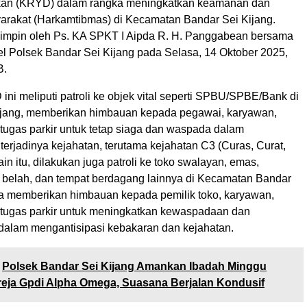
tkan (KRYD) dalam rangka meningkatkan keamanan dan
yarakat (Harkamtibmas) di Kecamatan Bandar Sei Kijang.
ipimpin oleh Ps. KA SPKT I Aipda R. H. Panggabean bersama
l Polsek Bandar Sei Kijang pada Selasa, 14 Oktober 2025,
B.
ni meliputi patroli ke objek vital seperti SPBU/SPBE/Bank di
jang, memberikan himbauan kepada pegawai, karyawan,
etugas parkir untuk tetap siaga dan waspada dalam
terjadinya kejahatan, terutama kejahatan C3 (Curas, Curat,
in itu, dilakukan juga patroli ke toko swalayan, emas,
h belah, dan tempat berdagang lainnya di Kecamatan Bandar
rta memberikan himbauan kepada pemilik toko, karyawan,
petugas parkir untuk meningkatkan kewaspadaan dan
dalam mengantisipasi kebakaran dan kejahatan.
Polsek Bandar Sei Kijang Amankan Ibadah Minggu
reja Gpdi Alpha Omega, Suasana Berjalan Kondusif