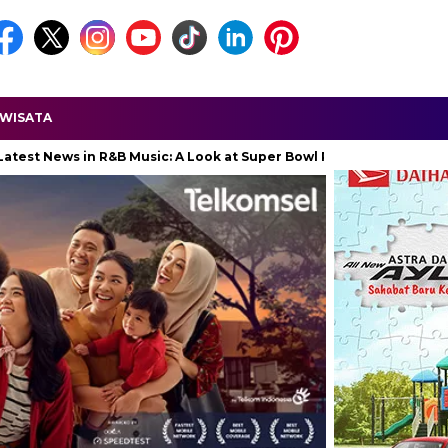
WISATA
s in R&B Music: A Look at Super Bowl Performances, New Albums, R