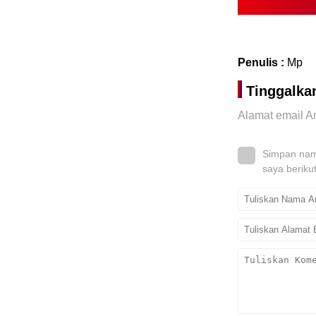
Penulis :
Mp
Tinggalka
Alamat email An
Simpan nama
saya beriku