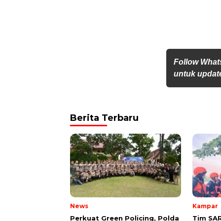
Follow What
untuk update
Berita Terbaru
News
Kampar
Perkuat Green Policing, Polda
Tim SA