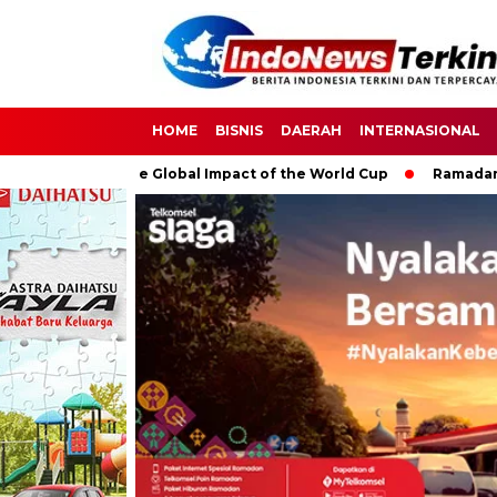
HOME
BISNIS
DAERAH
INTERNASIONAL
ccer: The Global Impact of the World Cup
Ramadan: A Month o