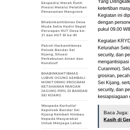
Yang Ditingka
Ekspedisi Merah Putih
Presisi Melalui Pelatihan
ketertiban mas
Penanaman Mangrove
Kegiatan ini d
dengan persone
Bhabinkamtibmas Desa
Muda Setia Hadiri Rapat
pukul 09.00 WI
Persiapan HUT Desa ke-
21 dan HUT RI ke-81
Kegiatan KRYD i
Patroli Harkamtibmas
Kelurahan Seki
Polsek Bandar Sei
Kijang, Situasi
security, dan p
Perkebunan Aman dan
mengantisipasi 
Kondusif
Curanmor). Sela
BHABINKAMTIBMAS
grosiran, peca
LUBUK OGUNG kEMBALI
MONITORING PROGRAM
Sei Kijang, se
KETAHANAN PANGAN
security, dan 
JAGUNG PIPIL DI BANDAR
SEI KIJANG
kesiapsiagaan 
Waspada Karhutla!
Kapolsek Bandar Sei
Baca Juga:
Kijang Kembali Himbau
Kepada Masyarakat
Kasih di Ge
Untuk Menjaga Lahan