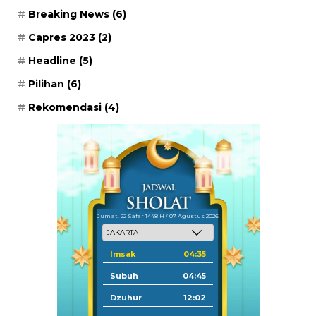
Breaking News
(6)
Capres 2023
(2)
Headline
(5)
Pilihan
(6)
Rekomendasi
(4)
Jum'at, 22 Safar 1448 H / 07 Agustus 2026
Imsak
04:35
Subuh
04:45
Dzuhur
12:02