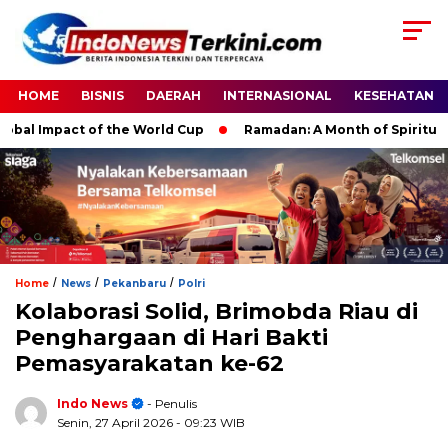
HOME
BISNIS
DAERAH
INTERNASIONAL
KESEHATAN
 Impact of the World Cup
Ramadan: A Month of Spiritual Refl
/
/
/
Home
News
Pekanbaru
Polri
Kolaborasi Solid, Brimobda Riau di
Penghargaan di Hari Bakti
Pemasyarakatan ke-62
Indo News
- Penulis
Senin, 27 April 2026
- 09:23 WIB