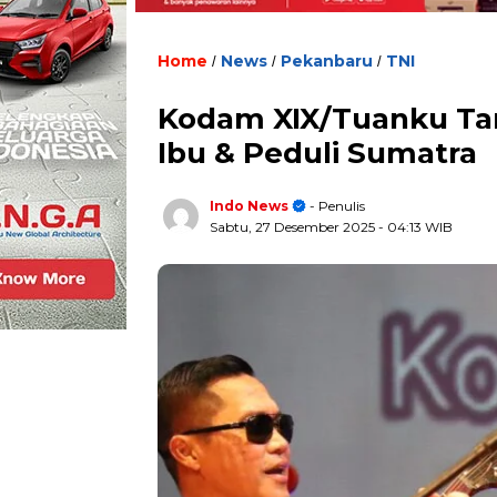
Home
News
Pekanbaru
TNI
/
/
/
Kodam XIX/Tuanku Tam
Ibu & Peduli Sumatra
Indo News
- Penulis
Sabtu, 27 Desember 2025
- 04:13 WIB