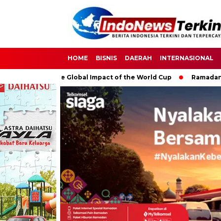
HOME
BISNIS
DAERAH
INTERNASIONAL
cer: The Global Impact of the World Cup
Ramadan: A Month of