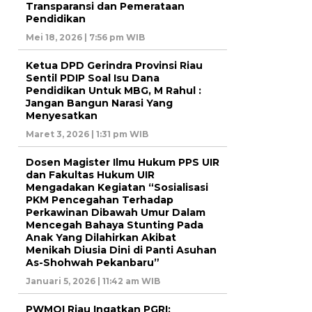
Transparansi dan Pemerataan
Pendidikan
Mei 18, 2026 | 7:56 pm WIB
Ketua DPD Gerindra Provinsi Riau
Sentil PDIP Soal Isu Dana
Pendidikan Untuk MBG, M Rahul :
Jangan Bangun Narasi Yang
Menyesatkan
Maret 3, 2026 | 1:31 pm WIB
Dosen Magister Ilmu Hukum PPS UIR
dan Fakultas Hukum UIR
Mengadakan Kegiatan “Sosialisasi
PKM Pencegahan Terhadap
Perkawinan Dibawah Umur Dalam
Mencegah Bahaya Stunting Pada
Anak Yang Dilahirkan Akibat
Menikah Diusia Dini di Panti Asuhan
As-Shohwah Pekanbaru”
Januari 5, 2026 | 11:42 am WIB
PWMOI Riau Ingatkan PGRI: