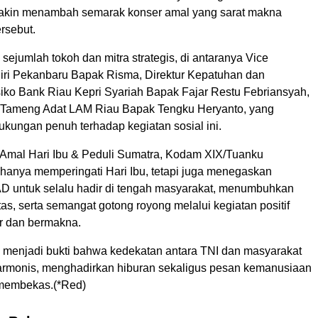
akin menambah semarak konser amal yang sarat makna
rsebut.
a sejumlah tokoh dan mitra strategis, di antaranya Vice
iri Pekanbaru Bapak Risma, Direktur Kepatuhan dan
ko Bank Riau Kepri Syariah Bapak Fajar Restu Febriansyah,
 Tameng Adat LAM Riau Bapak Tengku Heryanto, yang
kungan penuh terhadap kegiatan sosial ini.
 Amal Hari Ibu & Peduli Sumatra, Kodam XIX/Tuanku
 hanya memperingati Hari Ibu, tetapi juga menegaskan
D untuk selalu hadir di tengah masyarakat, menumbuhkan
itas, serta semangat gotong royong melalui kegiatan positif
r dan bermakna.
i menjadi bukti bahwa kedekatan antara TNI dan masyarakat
 harmonis, menghadirkan hiburan sekaligus pesan kemanusiaan
 membekas.(*Red)