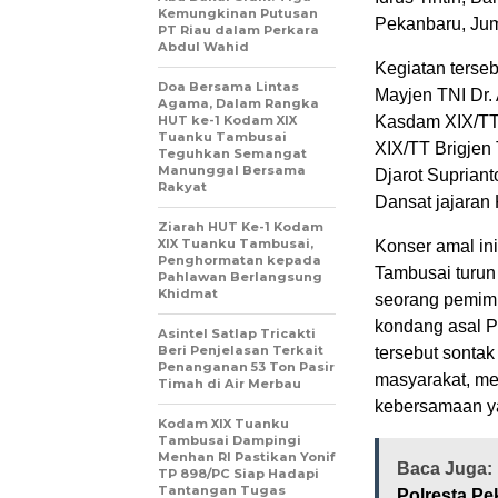
Kemungkinan Putusan
Pekanbaru, Jum
PT Riau dalam Perkara
Abdul Wahid
Kegiatan terse
Doa Bersama Lintas
Mayjen TNI Dr.
Agama, Dalam Rangka
HUT ke-1 Kodam XIX
Kasdam XIX/TT 
Tuanku Tambusai
XIX/TT Brigjen
Teguhkan Semangat
Manunggal Bersama
Djarot Supriant
Rakyat
Dansat jajaran
Ziarah HUT Ke-1 Kodam
XIX Tuanku Tambusai,
Konser amal in
Penghormatan kepada
Tambusai turun
Pahlawan Berlangsung
Khidmat
seorang pemimp
kondang asal P
Asintel Satlap Tricakti
Beri Penjelasan Terkait
tersebut sonta
Penanganan 53 Ton Pasir
masyarakat, me
Timah di Air Merbau
kebersamaan ya
Kodam XIX Tuanku
Tambusai Dampingi
Menhan RI Pastikan Yonif
Baca Juga:
TP 898/PC Siap Hadapi
Tantangan Tugas
Polresta Pe