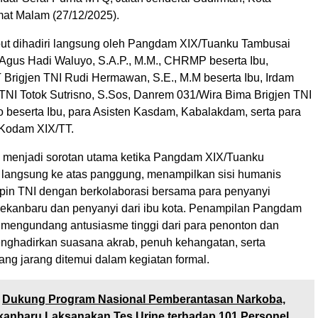
at Malam (27/12/2025).
but dihadiri langsung oleh Pangdam XIX/Tuanku Tambusai
 Agus Hadi Waluyo, S.A.P., M.M., CHRMP beserta Ibu,
Brigjen TNI Rudi Hermawan, S.E., M.M beserta Ibu, Irdam
 TNI Totok Sutrisno, S.Sos, Danrem 031/Wira Bima Brigjen TNI
o beserta Ibu, para Asisten Kasdam, Kabalakdam, serta para
 Kodam XIX/TT.
i menjadi sorotan utama ketika Pangdam XIX/Tuanku
 langsung ke atas panggung, menampilkan sisi humanis
in TNI dengan berkolaborasi bersama para penyanyi
ekanbaru dan penyanyi dari ibu kota. Penampilan Pangdam
k mengundang antusiasme tinggi dari para penonton dan
nghadirkan suasana akrab, penuh kehangatan, serta
ng jarang ditemui dalam kegiatan formal.
Dukung Program Nasional Pemberantasan Narkoba,
kanbaru Laksanakan Tes Urine terhadap 101 Personel