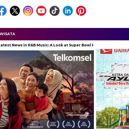
WISATA
 in R&B Music: A Look at Super Bowl Performances, New Albums, Ris