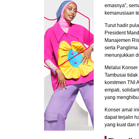
emasnya”, sem
kemanusiaan te
Turut hadir pul
President Mand
Manajemen Risi
serta Panglima
menunjukkan du
Melalui Konser
Tambusai tidak
komitmen TNI A
empati, solidar
yang menghibu
Konser amal in
dapat terjalin
yang kuat dan