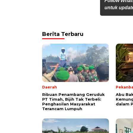
Follow What
untuk update
Berita Terbaru
Daerah
Pekanb
Ribuan Penambang Geruduk
Abu Bak
PT Timah, Bijih Tak Terbeli:
Kemung
Penghasilan Masyarakat
dalam P
Terancam Lumpuh