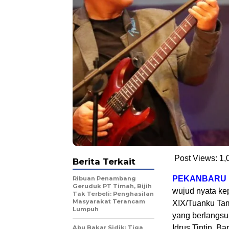
Post Views:
1,
Berita Terkait
PEKANBARU
Ribuan Penambang
Geruduk PT Timah, Bijih
wujud nyata ke
Tak Terbeli: Penghasilan
Masyarakat Terancam
XIX/Tuanku Tam
Lumpuh
yang berlangsu
Idrus Tintin, B
Abu Bakar Sidik: Tiga