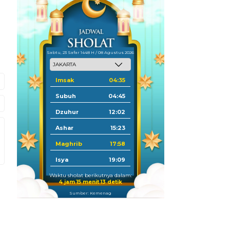
Sabtu, 23 Safar 1448 H / 08 Agustus 2026
Imsak
04:35
Subuh
04:45
Dzuhur
12:02
Ashar
15:23
Maghrib
17:58
Isya
19:09
Waktu sholat berikutnya dalam:
4 jam 15 menit 12 detik
Sumber: Kemenag