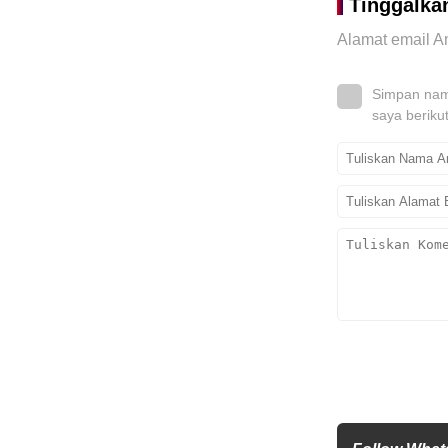
Tinggalka
Alamat email An
Simpan nama
saya beriku