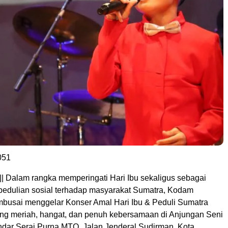
051
|| Dalam rangka memperingati Hari Ibu sekaligus sebagai
pedulian sosial terhadap masyarakat Sumatra, Kodam
busai menggelar Konser Amal Hari Ibu & Peduli Sumatra
ng meriah, hangat, dan penuh kebersamaan di Anjungan Seni
andar Serai Purna MTQ, Jalan Jenderal Sudirman, Kota