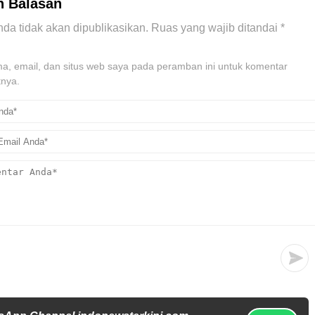
n Balasan
da tidak akan dipublikasikan.
Ruas yang wajib ditandai
*
, email, dan situs web saya pada peramban ini untuk komentar
tnya.