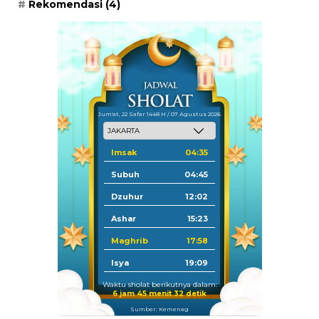
Rekomendasi
(4)
Jum'at, 22 Safar 1448 H / 07 Agustus 2026
Imsak
04:35
Subuh
04:45
Dzuhur
12:02
Ashar
15:23
Maghrib
17:58
Isya
19:09
Waktu sholat berikutnya dalam:
6 jam 45 menit 31 detik
Sumber: Kemenag