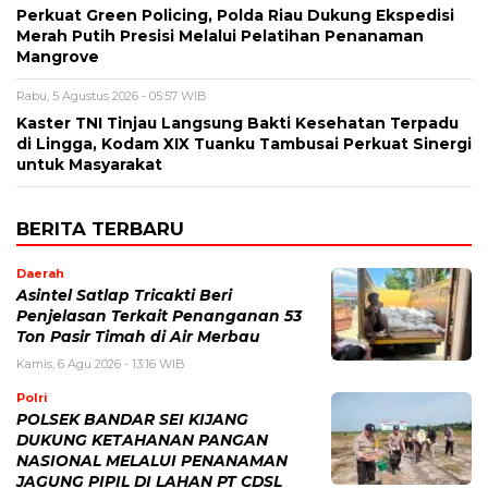
Perkuat Green Policing, Polda Riau Dukung Ekspedisi
Merah Putih Presisi Melalui Pelatihan Penanaman
Mangrove
Rabu, 5 Agustus 2026 - 05:57 WIB
Kaster TNI Tinjau Langsung Bakti Kesehatan Terpadu
di Lingga, Kodam XIX Tuanku Tambusai Perkuat Sinergi
untuk Masyarakat
BERITA TERBARU
Daerah
Asintel Satlap Tricakti Beri
Penjelasan Terkait Penanganan 53
Ton Pasir Timah di Air Merbau
Kamis, 6 Agu 2026 - 13:16 WIB
Polri
POLSEK BANDAR SEI KIJANG
DUKUNG KETAHANAN PANGAN
NASIONAL MELALUI PENANAMAN
JAGUNG PIPIL DI LAHAN PT CDSL