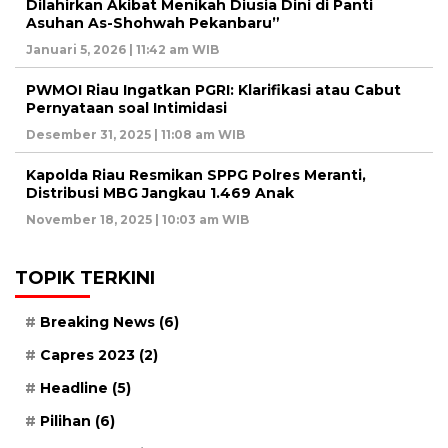
Dilahirkan Akibat Menikah Diusia Dini di Panti
Asuhan As-Shohwah Pekanbaru”
Januari 5, 2026 | 11:42 am WIB
PWMOI Riau Ingatkan PGRI: Klarifikasi atau Cabut
Pernyataan soal Intimidasi
Desember 31, 2025 | 11:08 am WIB
Kapolda Riau Resmikan SPPG Polres Meranti,
Distribusi MBG Jangkau 1.469 Anak
November 18, 2025 | 10:03 am WIB
TOPIK TERKINI
Breaking News
(6)
Capres 2023
(2)
Headline
(5)
Pilihan
(6)