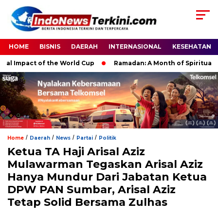
HOME
BISNIS
DAERAH
INTERNASIONAL
KESEHATAN
mpact of the World Cup
Ramadan: A Month of Spiritual Reflec
/
/
/
/
Home
Daerah
News
Partai
Politik
Ketua TA Haji Arisal Aziz
Mulawarman Tegaskan Arisal Aziz
Hanya Mundur Dari Jabatan Ketua
DPW PAN Sumbar, Arisal Aziz
Tetap Solid Bersama Zulhas