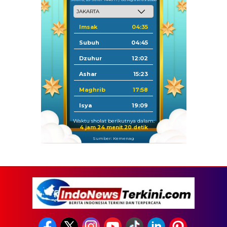
Imsak
04:35
Subuh
04:45
Dzuhur
12:02
Ashar
15:23
Maghrib
17:58
Isya
19:09
Waktu sholat berikutnya dalam:
4 jam 24 menit 19 detik
Sumber: Kemenag