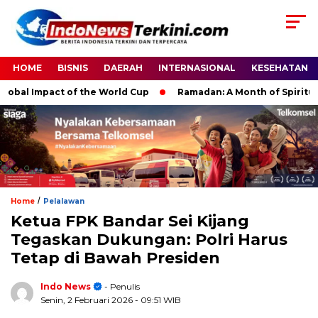
HOME
BISNIS
DAERAH
INTERNASIONAL
KESEHATAN
l Impact of the World Cup
Ramadan: A Month of Spiritual Ref
/
Home
Pelalawan
Ketua FPK Bandar Sei Kijang
Tegaskan Dukungan: Polri Harus
Tetap di Bawah Presiden
Indo News
- Penulis
Senin, 2 Februari 2026
- 09:51 WIB