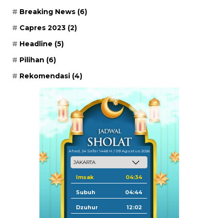
Breaking News
(6)
Capres 2023
(2)
Headline
(5)
Pilihan
(6)
Rekomendasi
(4)
Ahad, 24 Safar 1448 H / 09 Agustus 2026
Imsak
04:34
Subuh
04:44
Dzuhur
12:02