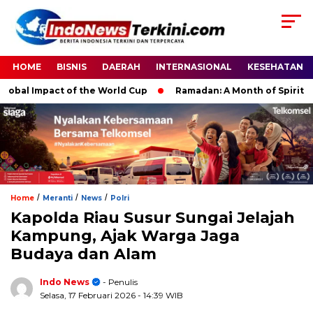
HOME
BISNIS
DAERAH
INTERNASIONAL
KESEHATAN
al Impact of the World Cup
Ramadan: A Month of Spiritual Ref
/
/
/
Home
Meranti
News
Polri
Kapolda Riau Susur Sungai Jelajah
Kampung, Ajak Warga Jaga
Budaya dan Alam
Indo News
- Penulis
Selasa, 17 Februari 2026
- 14:39 WIB