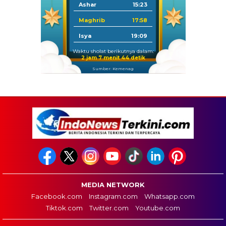
Ashar
15:23
Maghrib
17:58
Isya
19:09
Waktu sholat berikutnya dalam:
2 jam 7 menit 43 detik
Sumber: Kemenag
MEDIA NETWORK
Facebook.com
Instagram.com
Whatsapp.com
Tiktok.com
Twitter.com
Youtube.com