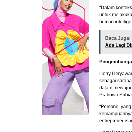
“Dalam konteks
untuk melakuka
human intellige
Baca Juga:
Ada Lagi Di
Pengembangan
Herry Heryawan
sebagai sarana
dalam mewujudk
Prabowo Subia
“Personel yang 
kemampuannya a
entrepreneurshi