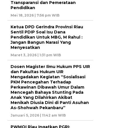
Transparansi dan Pemerataan
Pendidikan
Mei 18, 2026 | 7:56 pm WIB
Ketua DPD Gerindra Provinsi Riau
Sentil PDIP Soal Isu Dana
Pendidikan Untuk MBG, M Rahul :
Jangan Bangun Narasi Yang
Menyesatkan
Maret 3, 2026 | 1:31 pm WIB
Dosen Magister Ilmu Hukum PPS UIR
dan Fakultas Hukum UIR
Mengadakan Kegiatan “Sosialisasi
PKM Pencegahan Terhadap
Perkawinan Dibawah Umur Dalam
Mencegah Bahaya Stunting Pada
Anak Yang Dilahirkan Akibat
Menikah Diusia Dini di Panti Asuhan
As-Shohwah Pekanbaru”
Januari 5, 2026 | 11:42 am WIB
PWMOI Riau Ingatkan PGRI: