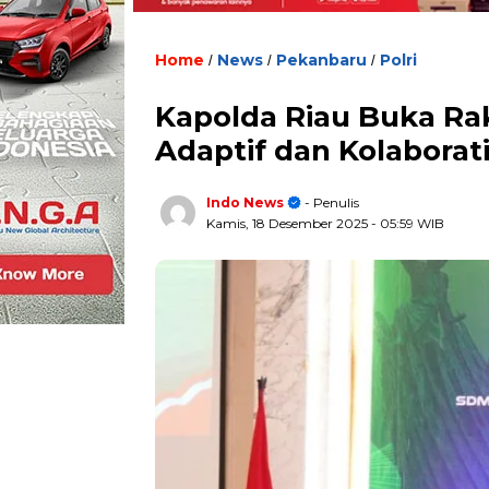
Home
News
Pekanbaru
Polri
/
/
/
Kapolda Riau Buka Ra
Adaptif dan Kolaborati
Indo News
- Penulis
Kamis, 18 Desember 2025
- 05:59 WIB