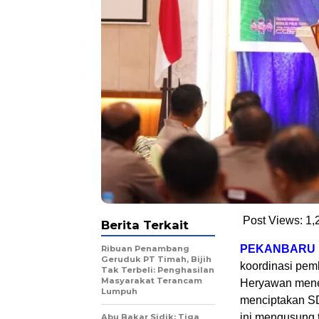
Post Views:
1,
Berita Terkait
PEKANBARU
Ribuan Penambang
Geruduk PT Timah, Bijih
koordinasi pem
Tak Terbeli: Penghasilan
Masyarakat Terancam
Heryawan menek
Lumpuh
menciptakan S
ini mengusung t
Abu Bakar Sidik: Tiga