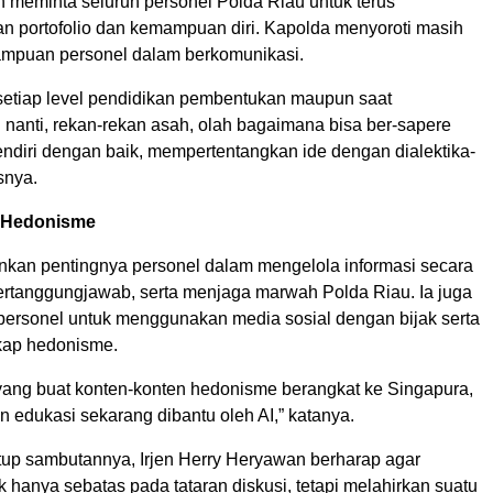
 meminta seluruh personel Polda Riau untuk terus
portofolio dan kemampuan diri. Kapolda menyoroti masih
mpuan personel dalam berkomunikasi.
 setiap level pendidikan pembentukan maupun saat
anti, rekan-rekan asah, olah bagaimana bisa ber-sapere
endiri dengan baik, mempertentangkan ide dengan dialektika-
asnya.
 Hedonisme
nkan pentingnya personel dalam mengelola informasi secara
ertanggungjawab, serta menjaga marwah Polda Riau. Ia juga
personel untuk menggunakan media sosial dengan bijak serta
kap hedonisme.
 yang buat konten-konten hedonisme berangkat ke Singapura,
 edukasi sekarang dibantu oleh AI,” katanya.
p sambutannya, Irjen Herry Heryawan berharap agar
dak hanya sebatas pada tataran diskusi, tetapi melahirkan suatu