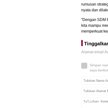
rumusan strateg
nyata dan dilak
“Dengan SDM Pol
kita mampu men
memperkuat kep
Tinggalka
Alamat email An
Simpan nama
saya beriku