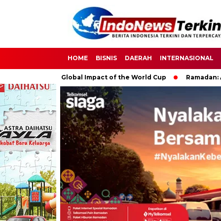
HOME
BISNIS
DAERAH
INTERNASIONAL
er: The Global Impact of the World Cup
Ramadan: A Month of 