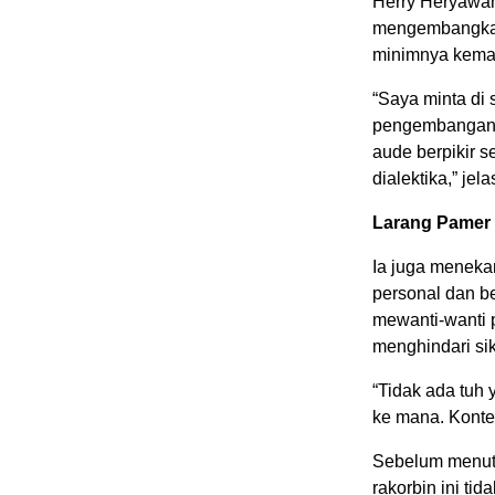
Herry Heryawan
mengembangkan 
minimnya kema
“Saya minta di
pengembangan n
aude berpikir s
dialektika,” jel
Larang Pamer
Ia juga meneka
personal dan b
mewanti-wanti 
menghindari si
“Tidak ada tuh
ke mana. Konten
Sebelum menutu
rakorbin ini ti