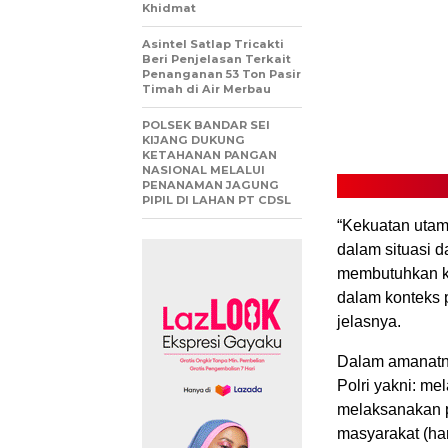
Khidmat
Asintel Satlap Tricakti
Beri Penjelasan Terkait
Penanganan 53 Ton Pasir
Timah di Air Merbau
POLSEK BANDAR SEI
KIJANG DUKUNG
KETAHANAN PANGAN
NASIONAL MELALUI
PENANAMAN JAGUNG
PIPIL DI LAHAN PT CDSL
“Kekuatan utama
dalam situasi d
membutuhkan ko
dalam konteks 
jelasnya.
Dalam amanatny
Polri yakni: m
melaksanakan 
masyarakat (ha