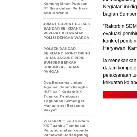
Kemungkinan Putusan
Kegiatan ini dig
PT Riau dalam Perkara
Abdul Wahid
bagian Sumber 
JUMAT CURHAT POLSEK
“Rakorbin SDM 
BANDAR SEI KIJANG
PERERAT KEDekatan
evaluasi pembi
POLISI DENGAN WARGA
konkret pembin
Heryawan, Kami
POLSEK BANDAR
SEIKIJANG MONITORING
LAHAN JAGUNG PIPIL
Ia menekankan 
BUMDES BERKAH
DUKUNG KETAHAN
dalam kompeten
PANGAN
pelaksanaan tu
kekuatan kolabo
Doa Bersama Lintas
Agama, Dalam Rangka
HUT ke-1 Kodam XIX
Tuanku Tambusai
Teguhkan Semangat
Manunggal Bersama
Rakyat
Ziarah HUT Ke-1 Kodam
XIX Tuanku Tambusai,
Penghormatan kepada
Pahlawan Berlangsung