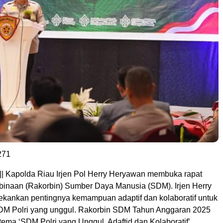
271
|| Kapolda Riau Irjen Pol Herry Heryawan membuka rapat
binaan (Rakorbin) Sumber Daya Manusia (SDM). Irjen Herry
ankan pentingnya kemampuan adaptif dan kolaboratif untuk
DM Polri yang unggul. Rakorbin SDM Tahun Anggaran 2025
ema ‘SDM Polri yang Unggul, Adaftid dan Kolaboratif’.