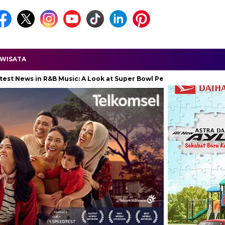
WISATA
n R&B Music: A Look at Super Bowl Performances, New Albums, Risi