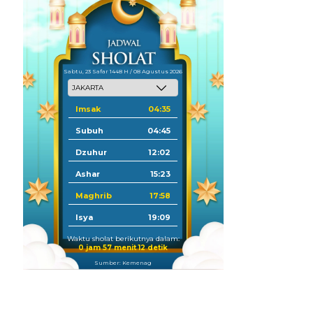
Sabtu, 23 Safar 1448 H / 08 Agustus 2026
Imsak
04:35
Subuh
04:45
Dzuhur
12:02
Ashar
15:23
Maghrib
17:58
Isya
19:09
Waktu sholat berikutnya dalam:
0 jam 57 menit 11 detik
Sumber: Kemenag