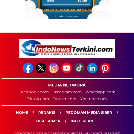
Isya
19:09
Tidak ada waktu sholat berikutnya hari ini.
Sumber: Kemenag
MEDIA NETWORK
Facebook.com
Instagram.com
Whatsapp.com
Tiktok.com
Twitter.com
Youtube.com
HOME
REDAKSI
PEDOMAN MEDIA SIBER
DISCLAIMER
INFO IKLAN
COPYRIGHT © 2026 INDONEWSTERKINI.COM - ALL RIGHTS RESERVED