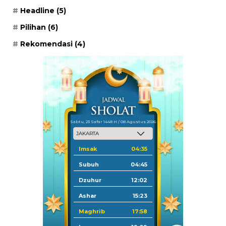
Headline
(5)
Pilihan
(6)
Rekomendasi
(4)
Sabtu, 23 Safar 1448 H / 08 Agustus 2026
Imsak
04:35
Subuh
04:45
Dzuhur
12:02
Ashar
15:23
Maghrib
17:58