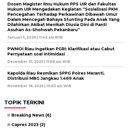
Dosen Magister Ilmu Hukum PPS UIR dan Fakultas
Hukum UIR Mengadakan Kegiatan “Sosialisasi PKM
Pencegahan Terhadap Perkawinan Dibawah Umur
Dalam Mencegah Bahaya Stunting Pada Anak Yang
Dilahirkan Akibat Menikah Diusia Dini di Panti
Asuhan As-Shohwah Pekanbaru”
Januari 5, 2026 | 11:42 am WIB
PWMOI Riau Ingatkan PGRI: Klarifikasi atau Cabut
Pernyataan soal Intimidasi
Desember 31, 2025 | 11:08 am WIB
Kapolda Riau Resmikan SPPG Polres Meranti,
Distribusi MBG Jangkau 1.469 Anak
November 18, 2025 | 10:03 am WIB
TOPIK TERKINI
Breaking News
(6)
Capres 2023
(2)