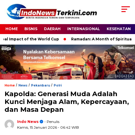
HOME
BISNIS
DAERAH
INTERNASIONAL
KESEHATAN
mpact of the World Cup
Ramadan: A Month of Spiritual Reflec
/
/
/
Home
News
Pekanbaru
Polri
Kapolda: Generasi Muda Adalah
Kunci Menjaga Alam, Kepercayaan,
dan Masa Depan
Indo News
- Penulis
Kamis, 15 Januari 2026
- 06:42 WIB