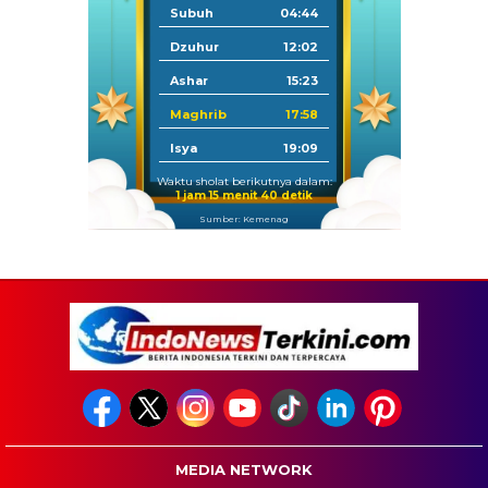
Subuh
04:44
Dzuhur
12:02
Ashar
15:23
Maghrib
17:58
Isya
19:09
Waktu sholat berikutnya dalam:
1 jam 15 menit 39 detik
Sumber: Kemenag
MEDIA NETWORK