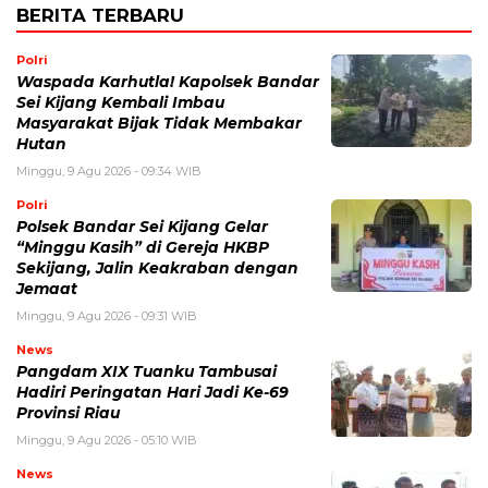
BERITA TERBARU
Polri
Waspada Karhutla! Kapolsek Bandar
Sei Kijang Kembali Imbau
Masyarakat Bijak Tidak Membakar
Hutan
Minggu, 9 Agu 2026 - 09:34 WIB
Polri
Polsek Bandar Sei Kijang Gelar
“Minggu Kasih” di Gereja HKBP
Sekijang, Jalin Keakraban dengan
Jemaat
Minggu, 9 Agu 2026 - 09:31 WIB
News
Pangdam XIX Tuanku Tambusai
Hadiri Peringatan Hari Jadi Ke-69
Provinsi Riau
Minggu, 9 Agu 2026 - 05:10 WIB
News