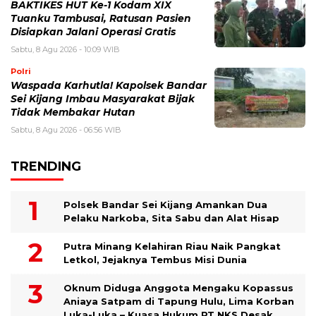
BAKTIKES HUT Ke-1 Kodam XIX
Tuanku Tambusai, Ratusan Pasien
Disiapkan Jalani Operasi Gratis
Sabtu, 8 Agu 2026 - 10:09 WIB
Polri
Waspada Karhutla! Kapolsek Bandar
Sei Kijang Imbau Masyarakat Bijak
Tidak Membakar Hutan
Sabtu, 8 Agu 2026 - 06:56 WIB
TRENDING
Polsek Bandar Sei Kijang Amankan Dua
Pelaku Narkoba, Sita Sabu dan Alat Hisap
Putra Minang Kelahiran Riau Naik Pangkat
Letkol, Jejaknya Tembus Misi Dunia
Oknum Diduga Anggota Mengaku Kopassus
Aniaya Satpam di Tapung Hulu, Lima Korban
Luka-Luka – Kuasa Hukum PT NKS Desak