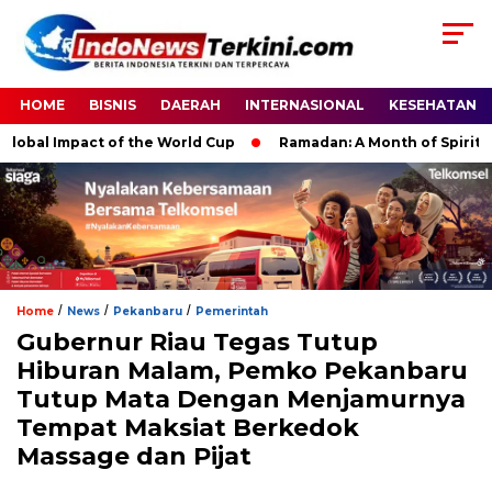
HOME
BISNIS
DAERAH
INTERNASIONAL
KESEHATAN
bal Impact of the World Cup
Ramadan: A Month of Spiritual Re
/
/
/
Home
News
Pekanbaru
Pemerintah
Gubernur Riau Tegas Tutup
Hiburan Malam, Pemko Pekanbaru
Tutup Mata Dengan Menjamurnya
Tempat Maksiat Berkedok
Massage dan Pijat