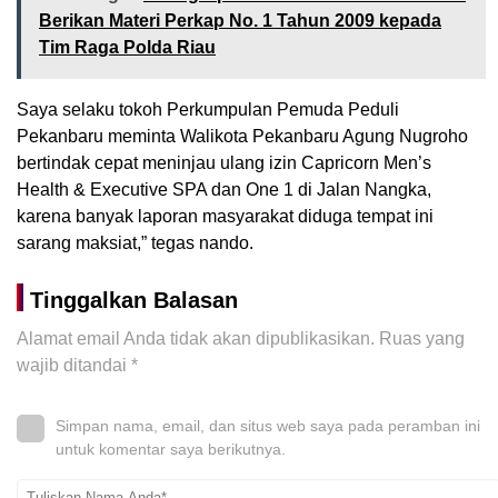
Berikan Materi Perkap No. 1 Tahun 2009 kepada
Tim Raga Polda Riau
Saya selaku tokoh Perkumpulan Pemuda Peduli
Pekanbaru meminta Walikota Pekanbaru Agung Nugroho
bertindak cepat meninjau ulang izin Capricorn Men’s
Health & Executive SPA dan One 1 di Jalan Nangka,
karena banyak laporan masyarakat diduga tempat ini
sarang maksiat,” tegas nando.
Tinggalkan Balasan
Alamat email Anda tidak akan dipublikasikan.
Ruas yang
wajib ditandai
*
Simpan nama, email, dan situs web saya pada peramban ini
untuk komentar saya berikutnya.