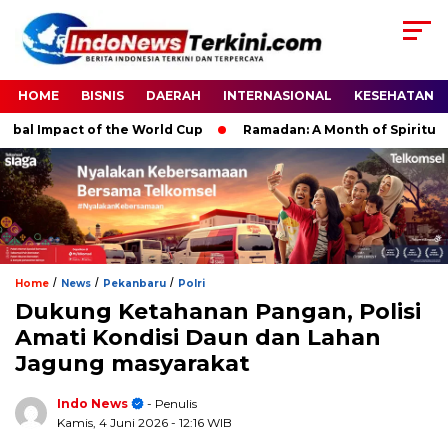
HOME
BISNIS
DAERAH
INTERNASIONAL
KESEHATAN
Impact of the World Cup
Ramadan: A Month of Spiritual Refle
/
/
/
Home
News
Pekanbaru
Polri
Dukung Ketahanan Pangan, Polisi
Amati Kondisi Daun dan Lahan
Jagung masyarakat
Indo News
- Penulis
Kamis, 4 Juni 2026
- 12:16 WIB