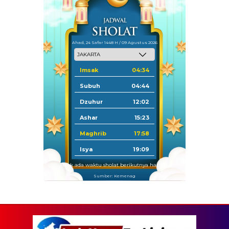
Ahad, 24 Safar 1448 H / 09 Agustus 2026
Imsak
04:34
Subuh
04:44
Dzuhur
12:02
Ashar
15:23
Maghrib
17:58
Isya
19:09
Tidak ada waktu sholat berikutnya hari ini.
Sumber: Kemenag