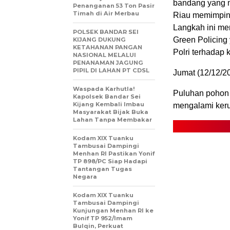
bandang yang 
Penanganan 53 Ton Pasir
Timah di Air Merbau
Riau memimpin 
Langkah ini me
POLSEK BANDAR SEI
Green Policing
KIJANG DUKUNG
KETAHANAN PANGAN
Polri terhadap
NASIONAL MELALUI
PENANAMAN JAGUNG
PIPIL DI LAHAN PT CDSL
Jumat (12/12/2
Waspada Karhutla!
Puluhan pohon 
Kapolsek Bandar Sei
Kijang Kembali Imbau
mengalami keru
Masyarakat Bijak Buka
Lahan Tanpa Membakar
Kodam XIX Tuanku
Tambusai Dampingi
Menhan RI Pastikan Yonif
TP 898/PC Siap Hadapi
Tantangan Tugas
Negara
Kodam XIX Tuanku
Tambusai Dampingi
Kunjungan Menhan RI ke
Yonif TP 952/Imam
Bulqin, Perkuat