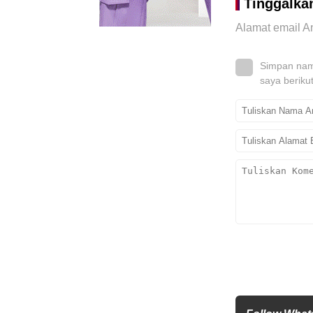
Tinggalka
Alamat email An
Simpan nama
saya beriku