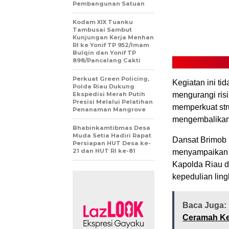
Pembangunan Satuan
Kodam XIX Tuanku
Tambusai Sambut
Kunjungan Kerja Menhan
RI ke Yonif TP 952/Imam
Bulqin dan Yonif TP
898/Pancalang Cakti
Perkuat Green Policing,
Kegiatan ini ti
Polda Riau Dukung
Ekspedisi Merah Putih
mengurangi ris
Presisi Melalui Pelatihan
memperkuat stru
Penanaman Mangrove
mengembalikan 
Bhabinkamtibmas Desa
Muda Setia Hadiri Rapat
Dansat Brimob 
Persiapan HUT Desa ke-
21 dan HUT RI ke-81
menyampaikan b
Kapolda Riau 
kepedulian ling
Baca Juga:
Ceramah K