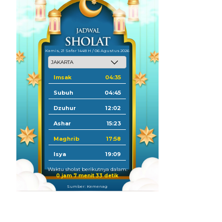
Kamis, 21 Safar 1448 H / 06 Agustus 2026
Imsak
04:35
Subuh
04:45
Dzuhur
12:02
Ashar
15:23
Maghrib
17:58
Isya
19:09
Waktu sholat berikutnya dalam:
0 jam 7 menit 32 detik
Sumber: Kemenag