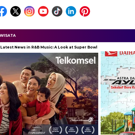
WISATA
in R&B Music: A Look at Super Bowl Performances, New Albums, Ris