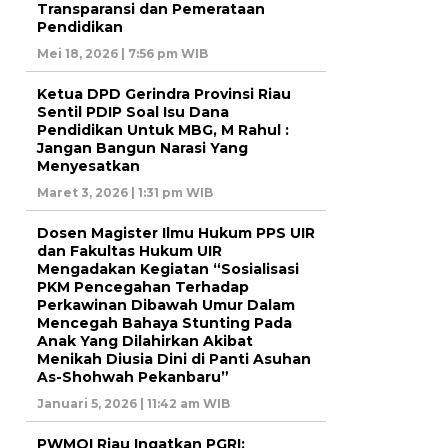
Transparansi dan Pemerataan
Pendidikan
Mei 18, 2026 | 7:56 pm WIB
Ketua DPD Gerindra Provinsi Riau
Sentil PDIP Soal Isu Dana
Pendidikan Untuk MBG, M Rahul :
Jangan Bangun Narasi Yang
Menyesatkan
Maret 3, 2026 | 1:31 pm WIB
Dosen Magister Ilmu Hukum PPS UIR
dan Fakultas Hukum UIR
Mengadakan Kegiatan “Sosialisasi
PKM Pencegahan Terhadap
Perkawinan Dibawah Umur Dalam
Mencegah Bahaya Stunting Pada
Anak Yang Dilahirkan Akibat
Menikah Diusia Dini di Panti Asuhan
As-Shohwah Pekanbaru”
Januari 5, 2026 | 11:42 am WIB
PWMOI Riau Ingatkan PGRI: