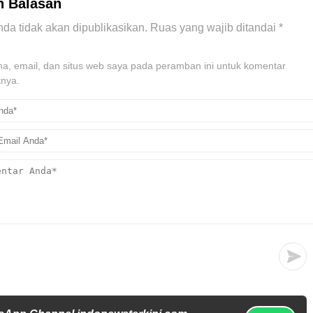
n Balasan
da tidak akan dipublikasikan.
Ruas yang wajib ditandai
*
, email, dan situs web saya pada peramban ini untuk komentar
tnya.