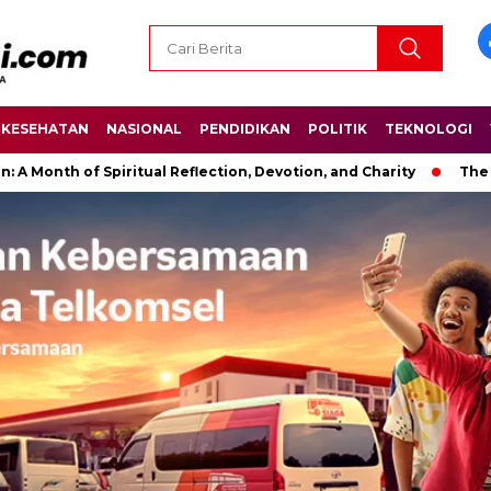
KESEHATAN
NASIONAL
PENDIDIKAN
POLITIK
TEKNOLOGI
 Spiritual Reflection, Devotion, and Charity
The Latest News 