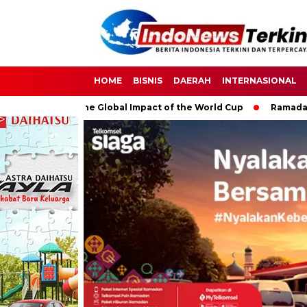
HOME
BISNIS
DAERAH
INTERNASIONAL
cer: The Global Impact of the World Cup
Ramadan: A Month of