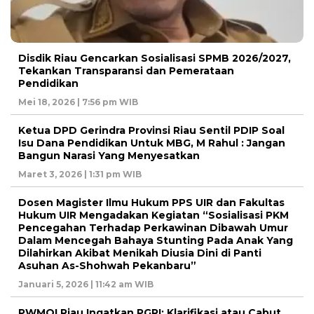
Disdik Riau Gencarkan Sosialisasi SPMB 2026/2027,
Tekankan Transparansi dan Pemerataan
Pendidikan
Mei 18, 2026 | 7:56 pm WIB
Ketua DPD Gerindra Provinsi Riau Sentil PDIP Soal
Isu Dana Pendidikan Untuk MBG, M Rahul : Jangan
Bangun Narasi Yang Menyesatkan
Maret 3, 2026 | 1:31 pm WIB
Dosen Magister Ilmu Hukum PPS UIR dan Fakultas
Hukum UIR Mengadakan Kegiatan “Sosialisasi PKM
Pencegahan Terhadap Perkawinan Dibawah Umur
Dalam Mencegah Bahaya Stunting Pada Anak Yang
Dilahirkan Akibat Menikah Diusia Dini di Panti
Asuhan As-Shohwah Pekanbaru”
Januari 5, 2026 | 11:42 am WIB
PWMOI Riau Ingatkan PGRI: Klarifikasi atau Cabut