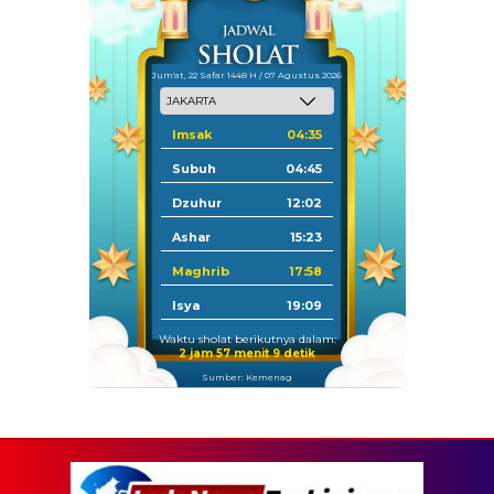
Jum'at, 22 Safar 1448 H / 07 Agustus 2026
Imsak
04:35
Subuh
04:45
Dzuhur
12:02
Ashar
15:23
Maghrib
17:58
Isya
19:09
Waktu sholat berikutnya dalam:
2 jam 57 menit 8 detik
Sumber: Kemenag