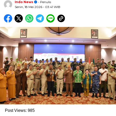
Indo News
- Penulis
Senin, 18 Mei 2026
- 03:41 WIB
Post Views:
985