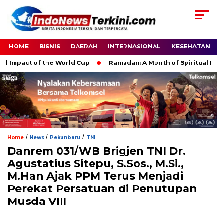
HOME
BISNIS
DAERAH
INTERNASIONAL
KESEHATAN
pact of the World Cup
Ramadan: A Month of Spiritual Reflect
/
/
/
Home
News
Pekanbaru
TNI
Danrem 031/WB Brigjen TNI Dr.
Agustatius Sitepu, S.Sos., M.Si.,
M.Han Ajak PPM Terus Menjadi
Perekat Persatuan di Penutupan
Musda VIII