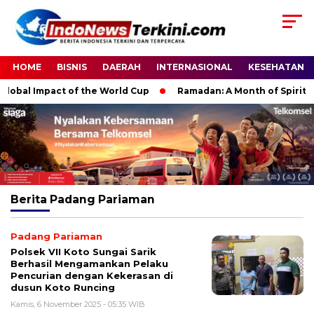
HOME
BISNIS
DAERAH
INTERNASIONAL
KESEHATAN
obal Impact of the World Cup
Ramadan: A Month of Spiritual R
Berita
Padang Pariaman
Padang Pariaman
Polsek VII Koto Sungai Sarik
Berhasil Mengamankan Pelaku
Pencurian dengan Kekerasan di
dusun Koto Runcing
Kamis, 6 November 2025 - 05:35 WIB