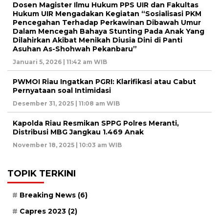
Dosen Magister Ilmu Hukum PPS UIR dan Fakultas
Hukum UIR Mengadakan Kegiatan “Sosialisasi PKM
Pencegahan Terhadap Perkawinan Dibawah Umur
Dalam Mencegah Bahaya Stunting Pada Anak Yang
Dilahirkan Akibat Menikah Diusia Dini di Panti
Asuhan As-Shohwah Pekanbaru”
Januari 5, 2026 | 11:42 am WIB
PWMOI Riau Ingatkan PGRI: Klarifikasi atau Cabut
Pernyataan soal Intimidasi
Desember 31, 2025 | 11:08 am WIB
Kapolda Riau Resmikan SPPG Polres Meranti,
Distribusi MBG Jangkau 1.469 Anak
November 18, 2025 | 10:03 am WIB
TOPIK TERKINI
Breaking News
(6)
Capres 2023
(2)