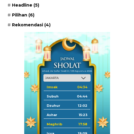
Headline
(5)
Pilihan
(6)
Rekomendasi
(4)
Ahad, 24 Safar 1448 H / 09 Agustus 2026
Imsak
04:34
Subuh
04:44
Dzuhur
12:02
Ashar
15:23
Maghrib
17:58
Isya
19:09