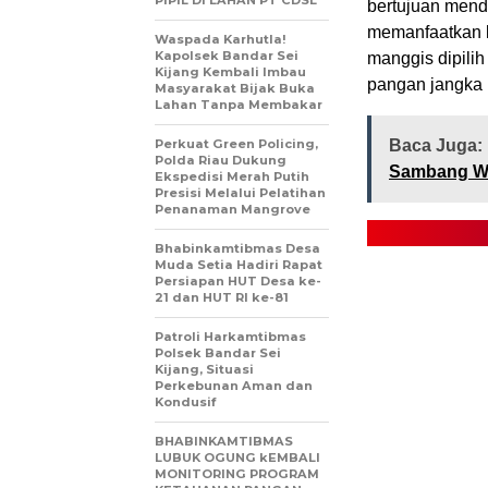
bertujuan mend
memanfaatkan l
Waspada Karhutla!
Kapolsek Bandar Sei
manggis dipilih
Kijang Kembali Imbau
pangan jangka 
Masyarakat Bijak Buka
Lahan Tanpa Membakar
Perkuat Green Policing,
Baca Juga:
Polda Riau Dukung
Sambang Wa
Ekspedisi Merah Putih
Presisi Melalui Pelatihan
Penanaman Mangrove
Bhabinkamtibmas Desa
Muda Setia Hadiri Rapat
Persiapan HUT Desa ke-
21 dan HUT RI ke-81
Patroli Harkamtibmas
Polsek Bandar Sei
Kijang, Situasi
Perkebunan Aman dan
Kondusif
BHABINKAMTIBMAS
LUBUK OGUNG kEMBALI
MONITORING PROGRAM