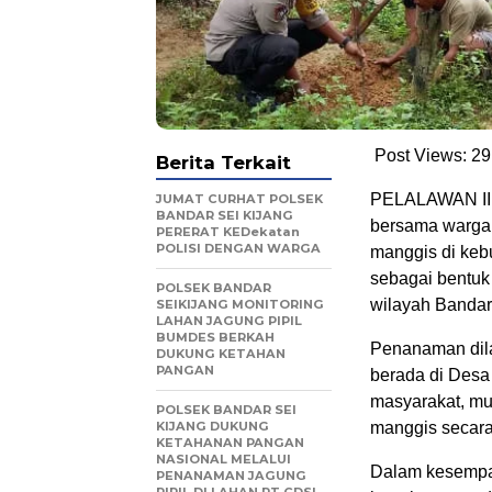
Post Views:
29
Berita Terkait
PELALAWAN II B
JUMAT CURHAT POLSEK
BANDAR SEI KIJANG
bersama warga
PERERAT KEDekatan
POLISI DENGAN WARGA
manggis di keb
sebagai bentuk
POLSEK BANDAR
wilayah Bandar
SEIKIJANG MONITORING
LAHAN JAGUNG PIPIL
BUMDES BERKAH
Penanaman dila
DUKUNG KETAHAN
PANGAN
berada di Desa 
masyarakat, mu
POLSEK BANDAR SEI
KIJANG DUKUNG
manggis secara
KETAHANAN PANGAN
NASIONAL MELALUI
Dalam kesempat
PENANAMAN JAGUNG
PIPIL DI LAHAN PT CDSL