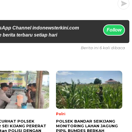
sApp Channel indonewsterkini.com
Follow
 berita terbaru setiap hari
Berita ini 6 kali dibaca
Polri
CURHAT POLSEK
POLSEK BANDAR SEIKIJANG
 SEI KIJANG PERERAT
MONITORING LAHAN JAGUNG
tan POLISI DENGAN
PIPIL BUMDES BERKAH