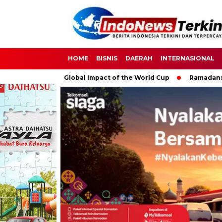
HOME
BISNIS
DAERAH
INTERNASIONAL
er: The Global Impact of the World Cup
Ramadan: A Month of 