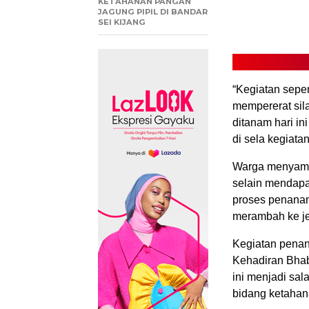
KETAHANAN PANGAN
JAGUNG PIPIL DI BANDAR
SEI KIJANG
“Kegiatan seper
mempererat sila
ditanam hari in
di sela kegiatan
Warga menyambu
selain mendapa
proses penanam
merambah ke je
Kegiatan penan
Kehadiran Bhab
ini menjadi sa
bidang ketahan