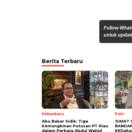
Follow What
untuk update
Berita Terbaru
Pekanbaru
Polri
Abu Bakar Sidik: Tiga
JUMAT 
Kemungkinan Putusan PT Riau
BANDAR
dalam Perkara Abdul Wahid
KEDeka