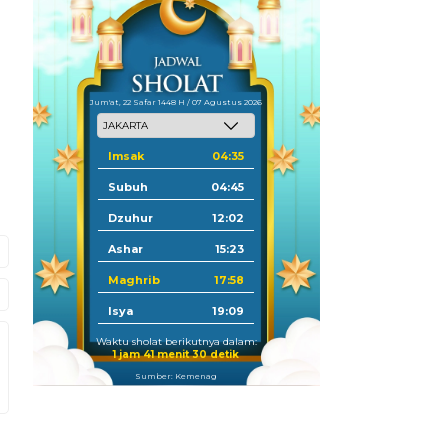
Jum'at, 22 Safar 1448 H / 07 Agustus 2026
Imsak
04:35
Subuh
04:45
Dzuhur
12:02
Ashar
15:23
Maghrib
17:58
Isya
19:09
Waktu sholat berikutnya dalam:
1 jam 41 menit 29 detik
Sumber: Kemenag