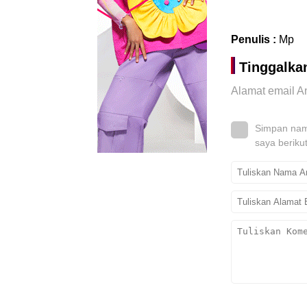
Penulis :
Mp
Tinggalka
Alamat email An
Simpan nama
saya beriku