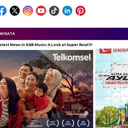
WISATA
n R&B Music: A Look at Super Bowl Performances, New Albums, Risi