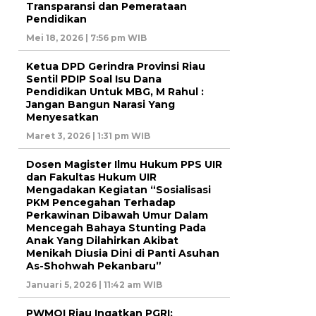
Transparansi dan Pemerataan
Pendidikan
Mei 18, 2026 | 7:56 pm WIB
Ketua DPD Gerindra Provinsi Riau
Sentil PDIP Soal Isu Dana
Pendidikan Untuk MBG, M Rahul :
Jangan Bangun Narasi Yang
Menyesatkan
Maret 3, 2026 | 1:31 pm WIB
Dosen Magister Ilmu Hukum PPS UIR
dan Fakultas Hukum UIR
Mengadakan Kegiatan “Sosialisasi
PKM Pencegahan Terhadap
Perkawinan Dibawah Umur Dalam
Mencegah Bahaya Stunting Pada
Anak Yang Dilahirkan Akibat
Menikah Diusia Dini di Panti Asuhan
As-Shohwah Pekanbaru”
Januari 5, 2026 | 11:42 am WIB
PWMOI Riau Ingatkan PGRI: