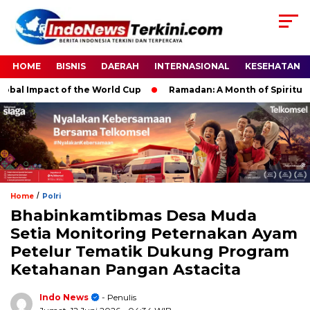
HOME
BISNIS
DAERAH
INTERNASIONAL
KESEHATAN
 Impact of the World Cup
Ramadan: A Month of Spiritual Refle
/
Home
Polri
Bhabinkamtibmas Desa Muda
Setia Monitoring Peternakan Ayam
Petelur Tematik Dukung Program
Ketahanan Pangan Astacita
Indo News
- Penulis