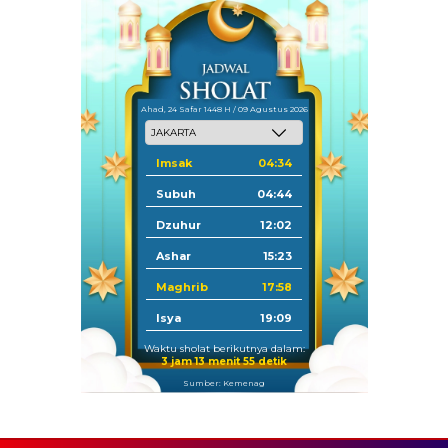
Ahad, 24 Safar 1448 H / 09 Agustus 2026
Imsak
04:34
Subuh
04:44
Dzuhur
12:02
Ashar
15:23
Maghrib
17:58
Isya
19:09
Waktu sholat berikutnya dalam:
3 jam 13 menit 54 detik
Sumber: Kemenag