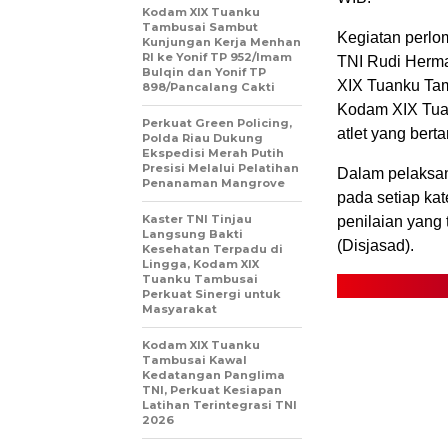
Kodam XIX Tuanku
Tambusai Sambut
Kegiatan perlo
Kunjungan Kerja Menhan
RI ke Yonif TP 952/Imam
TNI Rudi Herma
Bulqin dan Yonif TP
XIX Tuanku Tam
898/Pancalang Cakti
Kodam XIX Tuan
Perkuat Green Policing,
atlet yang ber
Polda Riau Dukung
Ekspedisi Merah Putih
Presisi Melalui Pelatihan
Dalam pelaksan
Penanaman Mangrove
pada setiap kat
Kaster TNI Tinjau
penilaian yang 
Langsung Bakti
(Disjasad).
Kesehatan Terpadu di
Lingga, Kodam XIX
Tuanku Tambusai
Perkuat Sinergi untuk
Masyarakat
Kodam XIX Tuanku
Tambusai Kawal
Kedatangan Panglima
TNI, Perkuat Kesiapan
Latihan Terintegrasi TNI
2026