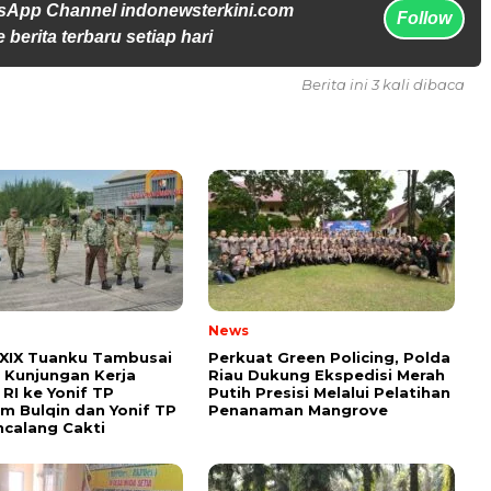
sApp Channel indonewsterkini.com
Follow
 berita terbaru setiap hari
Berita ini 3 kali dibaca
News
XIX Tuanku Tambusai
Perkuat Green Policing, Polda
Kunjungan Kerja
Riau Dukung Ekspedisi Merah
RI ke Yonif TP
Putih Presisi Melalui Pelatihan
m Bulqin dan Yonif TP
Penanaman Mangrove
calang Cakti