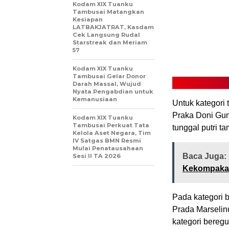
Kodam XIX Tuanku
Tambusai Matangkan
Kesiapan
LATBAKJATRAT, Kasdam
Cek Langsung Rudal
Starstreak dan Meriam
57
Kodam XIX Tuanku
Tambusai Gelar Donor
Darah Massal, Wujud
Nyata Pengabdian untuk
Kemanusiaan
Untuk kategori
Praka Doni Gu
Kodam XIX Tuanku
Tambusai Perkuat Tata
tunggal putri t
Kelola Aset Negara, Tim
IV Satgas BMN Resmi
Mulai Penatausahaan
Baca Juga:
Sesi II TA 2026
Kekompakan
Pada kategori 
Prada Marseli
kategori beregu