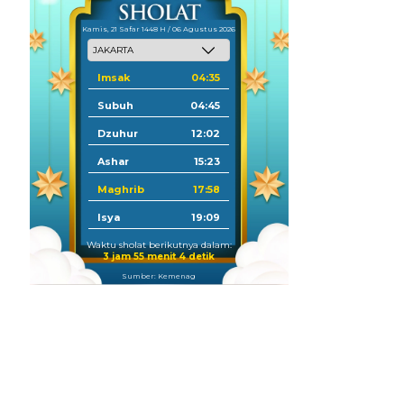
Kamis, 21 Safar 1448 H / 06 Agustus 2026
Imsak
04:35
Subuh
04:45
Dzuhur
12:02
Ashar
15:23
Maghrib
17:58
Isya
19:09
Waktu sholat berikutnya dalam:
3 jam 55 menit 3 detik
Sumber: Kemenag