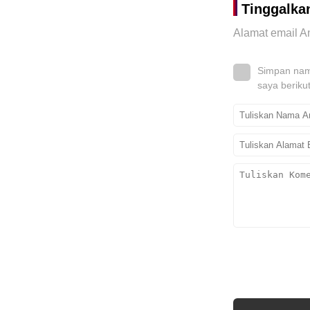
Tinggalka
Alamat email An
Simpan nama
saya beriku