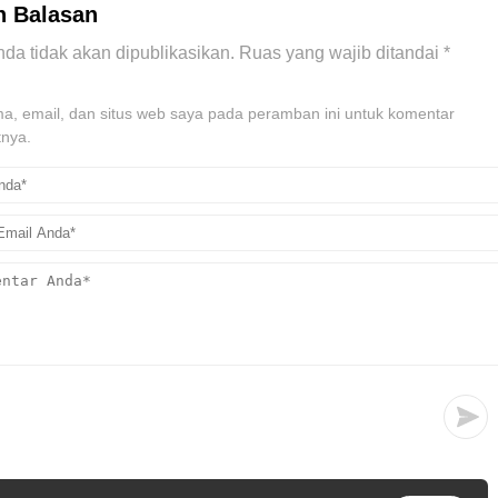
n Balasan
da tidak akan dipublikasikan.
Ruas yang wajib ditandai
*
, email, dan situs web saya pada peramban ini untuk komentar
tnya.