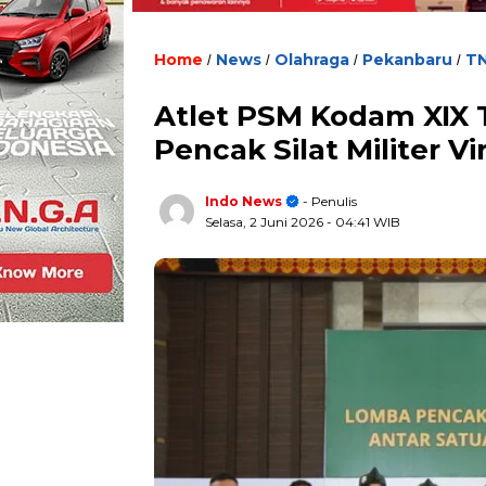
Home
News
Olahraga
Pekanbaru
TN
/
/
/
/
Atlet PSM Kodam XIX 
Pencak Silat Militer V
Indo News
- Penulis
Selasa, 2 Juni 2026
- 04:41 WIB