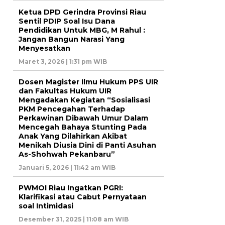
Ketua DPD Gerindra Provinsi Riau
Sentil PDIP Soal Isu Dana
Pendidikan Untuk MBG, M Rahul :
Jangan Bangun Narasi Yang
Menyesatkan
Maret 3, 2026 | 1:31 pm WIB
Dosen Magister Ilmu Hukum PPS UIR
dan Fakultas Hukum UIR
Mengadakan Kegiatan “Sosialisasi
PKM Pencegahan Terhadap
Perkawinan Dibawah Umur Dalam
Mencegah Bahaya Stunting Pada
Anak Yang Dilahirkan Akibat
Menikah Diusia Dini di Panti Asuhan
As-Shohwah Pekanbaru”
Januari 5, 2026 | 11:42 am WIB
PWMOI Riau Ingatkan PGRI:
Klarifikasi atau Cabut Pernyataan
soal Intimidasi
Desember 31, 2025 | 11:08 am WIB