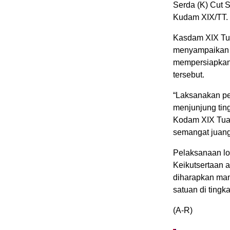
Serda (K) Cut 
Kudam XIX/TT.
Kasdam XIX Tua
menyampaikan a
mempersiapkan 
tersebut.
“Laksanakan pe
menjunjung ting
Kodam XIX Tuan
semangat juang 
Pelaksanaan lo
Keikutsertaan 
diharapkan ma
satuan di tingk
(A-R)