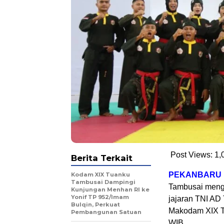
Post Views:
1,
Berita Terkait
PEKANBARU
Kodam XIX Tuanku
Tambusai Dampingi
Tambusai mengik
Kunjungan Menhan RI ke
Yonif TP 952/Imam
jajaran TNI AD 
Bulqin, Perkuat
Makodam XIX Tu
Pembangunan Satuan
WIB.