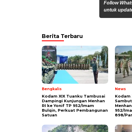
Follow What
untuk update
Berita Terbaru
Bengkalis
News
Kodam XIX Tuanku Tambusai
Kodam 
Dampingi Kunjungan Menhan
Sambut 
RI ke Yonif TP 952/Imam
Menhan 
Bulqin, Perkuat Pembangunan
952/Ima
Satuan
898/Pan