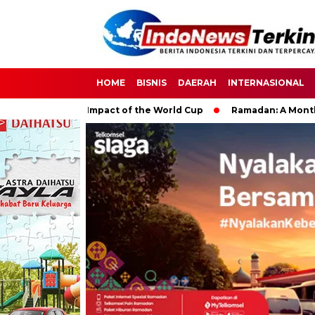
HOME
BISNIS
DAERAH
INTERNASIONAL
 Global Impact of the World Cup
Ramadan: A Month of Spiritu