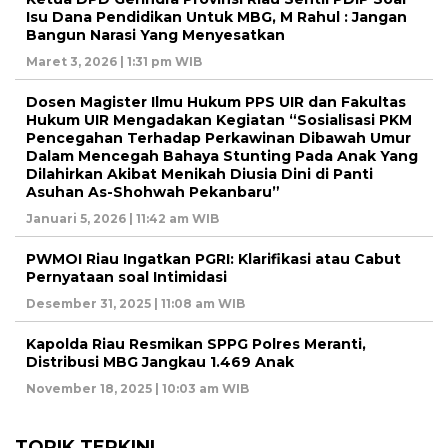
Isu Dana Pendidikan Untuk MBG, M Rahul : Jangan
Bangun Narasi Yang Menyesatkan
Maret 3, 2026 | 1:31 pm WIB
Dosen Magister Ilmu Hukum PPS UIR dan Fakultas
Hukum UIR Mengadakan Kegiatan “Sosialisasi PKM
Pencegahan Terhadap Perkawinan Dibawah Umur
Dalam Mencegah Bahaya Stunting Pada Anak Yang
Dilahirkan Akibat Menikah Diusia Dini di Panti
Asuhan As-Shohwah Pekanbaru”
Januari 5, 2026 | 11:42 am WIB
PWMOI Riau Ingatkan PGRI: Klarifikasi atau Cabut
Pernyataan soal Intimidasi
Desember 31, 2025 | 11:08 am WIB
Kapolda Riau Resmikan SPPG Polres Meranti,
Distribusi MBG Jangkau 1.469 Anak
November 18, 2025 | 10:03 am WIB
TOPIK TERKINI