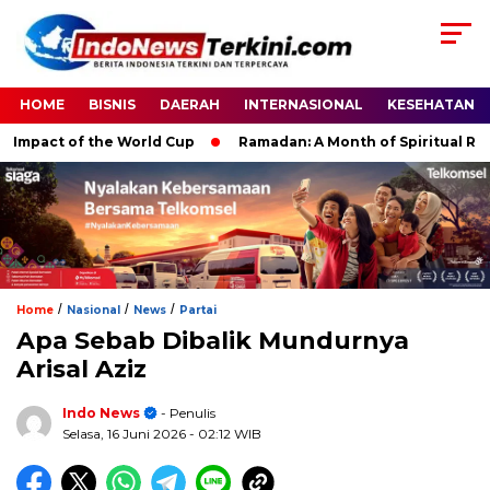
HOME
BISNIS
DAERAH
INTERNASIONAL
KESEHATAN
act of the World Cup
Ramadan: A Month of Spiritual Reflectio
/
/
/
Home
Nasional
News
Partai
Apa Sebab Dibalik Mundurnya
Arisal Aziz
Indo News
- Penulis
Selasa, 16 Juni 2026
- 02:12 WIB