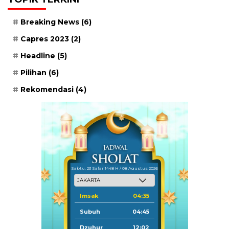
Breaking News
(6)
Capres 2023
(2)
Headline
(5)
Pilihan
(6)
Rekomendasi
(4)
Sabtu, 23 Safar 1448 H / 08 Agustus 2026
Imsak
04:35
Subuh
04:45
Dzuhur
12:02