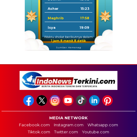
Ashar
15:23
Maghrib
17:58
Isya
19:09
Waktu sholat berikutnya dalam:
1 jam 8 menit 8 detik
Sumber: Kemenag
MEDIA NETWORK
Facebook.com
Instagram.com
Whatsapp.com
Tiktok.com
Twitter.com
Youtube.com