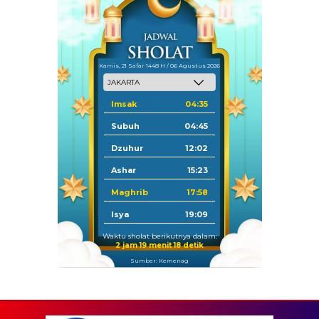
Kamis, 21 Safar 1448 H / 06 Agustus 2026
Imsak
04:35
Subuh
04:45
Dzuhur
12:02
Ashar
15:23
Maghrib
17:58
Isya
19:09
Waktu sholat berikutnya dalam:
2 jam 19 menit 17 detik
Sumber: Kemenag