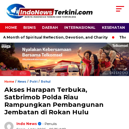
HOME
BISNIS
DAERAH
INTERNASIONAL
KESEHATAN
nth of Spiritual Reflection, Devotion, and Charity
The Latest
/
/
/
Home
News
Polri
Rohul
Akses Harapan Terbuka,
Satbrimob Polda Riau
Rampungkan Pembangunan
Jembatan di Rokan Hulu
Indo News
- Penulis